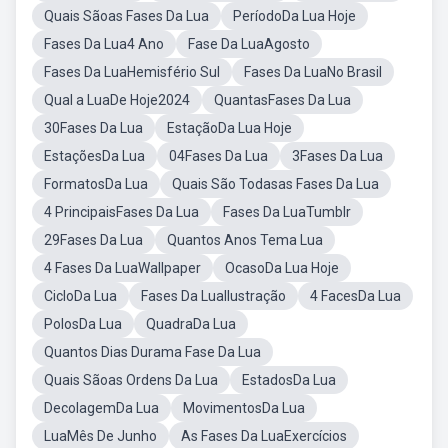
Quais Sãoas Fases Da Lua
PeríodoDa Lua Hoje
Fases Da Lua4 Ano
Fase Da LuaAgosto
Fases Da LuaHemisfério Sul
Fases Da LuaNo Brasil
Qual a LuaDe Hoje2024
QuantasFases Da Lua
30Fases Da Lua
EstaçãoDa Lua Hoje
EstaçõesDa Lua
04Fases Da Lua
3Fases Da Lua
FormatosDa Lua
Quais São Todasas Fases Da Lua
4 PrincipaisFases Da Lua
Fases Da LuaTumblr
29Fases Da Lua
Quantos Anos Tema Lua
4 Fases Da LuaWallpaper
OcasoDa Lua Hoje
CicloDa Lua
Fases Da LuaIlustração
4 FacesDa Lua
PolosDa Lua
QuadraDa Lua
Quantos Dias Durama Fase Da Lua
Quais Sãoas Ordens Da Lua
EstadosDa Lua
DecolagemDa Lua
MovimentosDa Lua
LuaMês De Junho
As Fases Da LuaExercícios