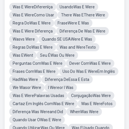
Was E WereDiferenlça
UsandoWas E Were
Was E WereComo Usar
There Was EThere Were
Regra DoWas E Were
FraseWere E Was
Was E Were Diferença
Diferença De Was E Were
Wasvs Were
Quando SE USAWere E Was
Regras DoWas E Were
Was and WereTexto
Was EWent
Seu ÉWas Ou Were
Perguntas ComWas E Were
Dever ComWas E Were
Frases ComWas E Were
Uso Do Was E WereEm Inglês
HadWas Were
Diferença DeEssa E Esta
We Wasor Were
I Wereor I Was
Was E WerePalavras Usadas
ConjugaçãoWas Were
Cartaz Em Inglês ComWas E Were
Was E WereFotos
Diferença Was Wereand Did
WhenWas Were
Quando Usar OWas E Were
Quando UtilizarWas Ou Were
Was EUsado Quando