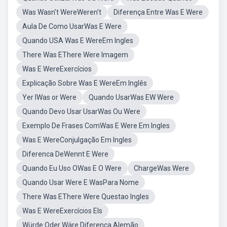
Was Wasn't WereWeren't
Diferença Entre Was E Were
Aula De Como UsarWas E Were
Quando USA Was E WereEm Ingles
There Was EThere Were Imagem
Was E WereExercícios
Explicação Sobre Was E WereEm Inglês
Yer IWas or Were
Quando UsarWas EW Were
Quando Devo Usar UsarWas Ou Were
Exemplo De Frases ComWas E Were Em Ingles
Was E WereConjulgação Em Ingles
Diferenca DeWennt E Were
Quando Eu Uso OWas E O Were
ChargeWas Were
Quando Usar Were E WasPara Nome
There Was EThere Were Questao Ingles
Was E WereExercícios Els
Würde Oder Wäre Diferença Alemão