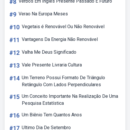
#8
Verbos Em Ingles Presente Passado E Futuro
#9
Verao Na Europa Meses
#10
Vegetais é Renovável Ou Não Renovável
#11
Vantagens Da Energia Não Renovável
#12
Valha Me Deus Significado
#13
Vale Presente Livraria Cultura
#14
Um Terreno Possui Formato De Triângulo
Retângulo Com Lados Perpendiculares
#15
Um Conceito Importante Na Realização De Uma
Pesquisa Estatística
#16
Um Biênio Tem Quantos Anos
#17
Ultimo Dia De Setembro