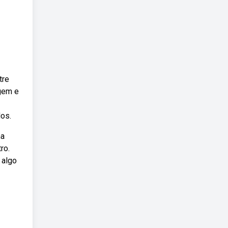
tre
gem e
dos.
ma
ro.
 algo