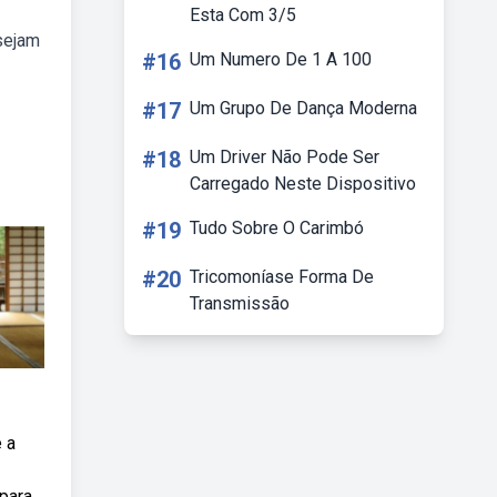
Esta Com 3/5
sejam
#16
Um Numero De 1 A 100
#17
Um Grupo De Dança Moderna
#18
Um Driver Não Pode Ser
Carregado Neste Dispositivo
#19
Tudo Sobre O Carimbó
#20
Tricomoníase Forma De
Transmissão
 a
para