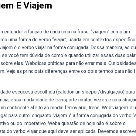
gem E Viajem
 em entender a função de cada uma na frase: “viagem” como um
como uma forma do verbo “viajar”, usada em contextos específico
iajem é o verbo viajar na forma conjugada. Dessa maneira, as d
, ee você tem dúvida de como e quando utilizar essas duas pala
sobre elas. Webdicas práticas para não errar mais. Curiosidade
m. Veja as principais diferenças entre os dois termos para não 
dade escocesa escolhida (caledonian sleeper/divulgação) para
ância, essa modalidade de transporte muitas vezes é uma atraçã
m continente afeito ao modal ferroviário, trens. Web‘viagem’ é 
ar para outro, enquanto ‘viajem’ é a forma conjugada do verbo ‘vi
untivo ou do imperativo. Weba questão de hoje não é sobre o
ta do verbo viajar que aqui deve ser aplicada. Devemos escreve