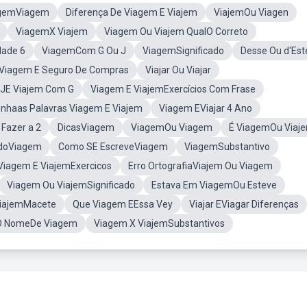
gemViagem
Diferença De Viagem E Viajem
ViajemOu Viagen
ViagemX Viajem
Viagem Ou Viajem QualO Correto
dade 6
ViagemCom G Ou J
ViagemSignificado
Desse Ou d'Est
e Viagem E Seguro De Compras
Viajar Ou Viajar
JE Viajem Com G
Viagem E ViajemExercícios Com Frase
enhaas Palavras Viagem E Viajem
Viagem EViajar 4 Ano
Fazer a 2
DicasViagem
ViagemOu Viagem
É ViagemOu Viaj
doViagem
Como SE EscreveViagem
ViagemSubstantivo
Viagem E ViajemExercicos
Erro OrtografiaViajem Ou Viagem
Viagem Ou ViajemSignificado
Estava Em ViagemOu Esteve
iajemMacete
Que Viagem EEssa Vey
Viajar EViagar Diferenças
O NomeDe Viagem
Viagem X ViajemSubstantivos