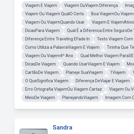
Viagem E Viajem
Viagem OuViajem Diferença
Ima
Viajem Ou Viagem QualO Certo
Boa ViagemOu Viajem
Viagem Ou ViajemQuando Usar
Viagem E ViajemAtivi
DicasPara Viagem
Qual É a Diferenca Entre SeguroD
Diferença Entre Traveling EFade In
Texto Viagem Com 
Como Utiliza a PalavraViagem E Viajem
Tirinha Que T
Viagem Ou Viajem4º Ano
Qual Melhor Viagem ParaSE 
DicasDe Viagem
Quando UsarViagem E Viajem
Mo
CartãoDe Viagem
Planeje SuaViagem
1Viajem
O QueSignifica Viagem
Diferença DeViajar E Viagem
Erro Ortografia ViajemOu Viagem Cartaz
Viagem Ou V
MeioDe Viagem
PlanejandoViagem
Imagem Com 
Sandra