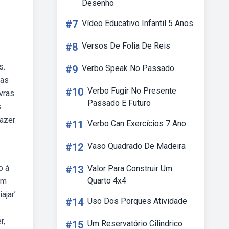
Desenho
#7
Vídeo Educativo Infantil 5 Anos
#8
Versos De Folia De Reis
s.
#9
Verbo Speak No Passado
uas
#10
Verbo Fugir No Presente
vras
Passado E Futuro
s
fazer
#11
Verbo Can Exercícios 7 Ano
#12
Vaso Quadrado De Madeira
o à
#13
Valor Para Construir Um
Quarto 4x4
um
ajar’
#14
Uso Dos Porques Atividade
r,
#15
Um Reservatório Cilindrico