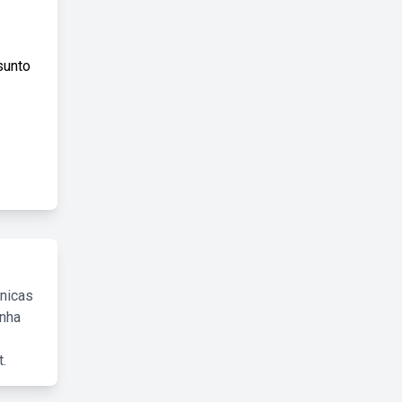
sunto
cnicas
inha
.