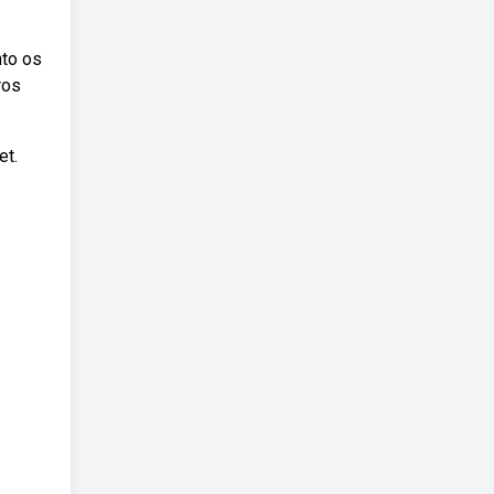
nto os
ros
et.