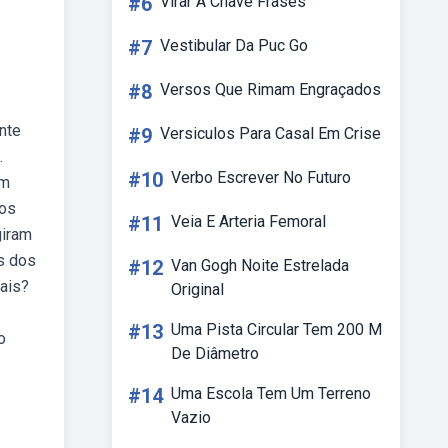
#6
Virar A Chave Frases
#7
Vestibular Da Puc Go
#8
Versos Que Rimam Engraçados
nte
#9
Versiculos Para Casal Em Crise
.
#10
Verbo Escrever No Futuro
em
ros
#11
Veia E Arteria Femoral
giram
s dos
#12
Van Gogh Noite Estrelada
tais?
Original
#13
Uma Pista Circular Tem 200 M
o
De Diâmetro
#14
Uma Escola Tem Um Terreno
Vazio