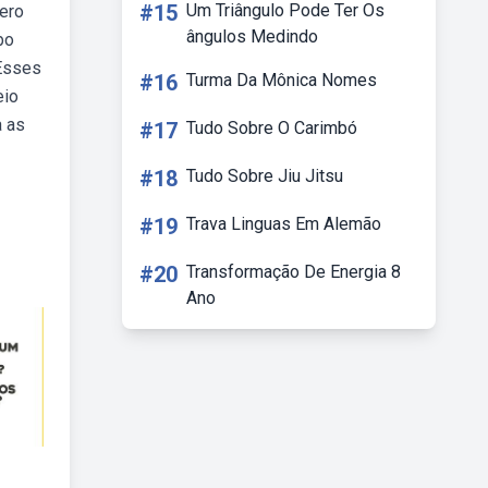
#15
Um Triângulo Pode Ter Os
nero
ângulos Medindo
bo
 Esses
#16
Turma Da Mônica Nomes
eio
a as
#17
Tudo Sobre O Carimbó
#18
Tudo Sobre Jiu Jitsu
#19
Trava Linguas Em Alemão
#20
Transformação De Energia 8
Ano