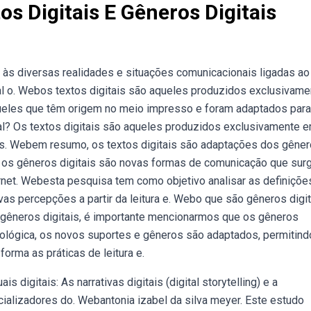
os Digitais E Gêneros Digitais
 às diversas realidades e situações comunicacionais ligadas ao
al o. Webos textos digitais são aqueles produzidos exclusivame
queles que têm origem no meio impresso e foram adaptados para
ital? Os textos digitais são aqueles produzidos exclusivamente 
les. Webem resumo, os textos digitais são adaptações dos gêne
nto os gêneros digitais são novas formas de comunicação que sur
rnet. Webesta pesquisa tem como objetivo analisar as definiçõe
vas percepções a partir da leitura e. Webo que são gêneros digi
 gêneros digitais, é importante mencionarmos que os gêneros
ológica, os novos suportes e gêneros são adaptados, permitind
orma as práticas de leitura e.
digitais: As narrativas digitais (digital storytelling) e a
ncializadores do. Webantonia izabel da silva meyer. Este estudo