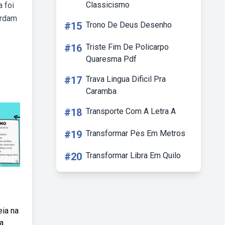
Classicismo
 foi
ordam
#15
Trono De Deus Desenho
#16
Triste Fim De Policarpo
Quaresma Pdf
#17
Trava Lingua Dificil Pra
Caramba
#18
Transporte Com A Letra A
#19
Transformar Pes Em Metros
#20
Transformar Libra Em Quilo
eia na
a