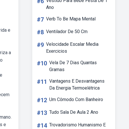
#6
Vestido Para Bebe Festa De 1
Ano
#7
Verb To Be Mapa Mental
ida e
#8
Ventilador De 50 Cm
#9
Velocidade Escalar Media
Exercicios
riza a
ro
#10
Vela De 7 Dias Quantas
Gramas
ue
#11
Vantagens E Desvantagens
Da Energia Termoelétrica
recem
#12
Um Cômodo Com Banheiro
#13
Tudo Sala De Aula 2 Ano
umano.
s e
#14
Trovadorismo Humanismo E