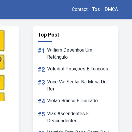
Contact
Tos
DMCA
Top Post
#1
William Desenhou Um
Retângulo
#2
Voleibol Posições E Funções
#3
Voce Vai Sentar Na Mesa Do
Rei
#4
Violão Branco E Dourado
#5
Vias Ascendentes E
Descendentes