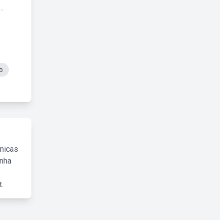
.
o
cnicas
inha
.