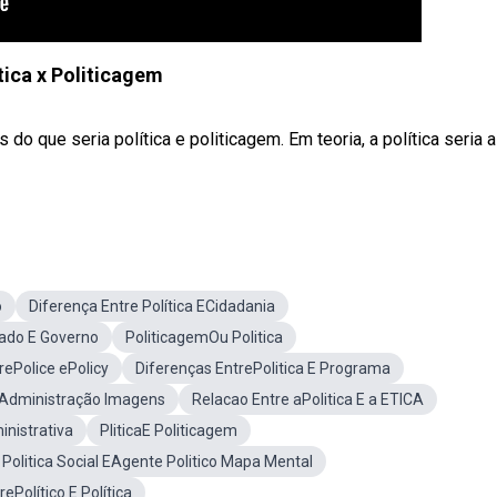
tica x Politicagem
do que seria política e politicagem. Em teoria, a política seria 
o
Diferença Entre Política ECidadania
tado E Governo
PoliticagemOu Politica
rePolice ePolicy
Diferenças EntrePolitica E Programa
 EAdministração Imagens
Relacao Entre aPolitica E a ETICA
nistrativa
PliticaE Politicagem
 Politica Social EAgente Politico Mapa Mental
ePolítico E Política