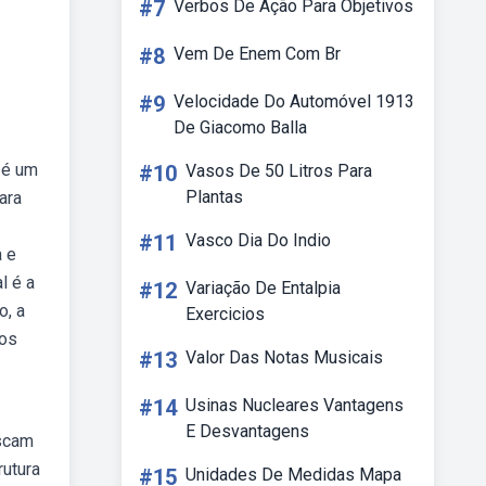
#7
Verbos De Ação Para Objetivos
#8
Vem De Enem Com Br
#9
Velocidade Do Automóvel 1913
De Giacomo Balla
 é um
#10
Vasos De 50 Litros Para
Plantas
ara
#11
Vasco Dia Do Indio
a e
l é a
#12
Variação De Entalpia
o, a
Exercicios
dos
#13
Valor Das Notas Musicais
#14
Usinas Nucleares Vantagens
E Desvantagens
uscam
rutura
#15
Unidades De Medidas Mapa