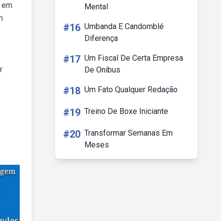
e em
Mental
m
#16
Umbanda E Candomblé
Diferença
o
#17
Um Fiscal De Certa Empresa
r
De Onibus
#18
Um Fato Qualquer Redação
#19
Treino De Boxe Iniciante
#20
Transformar Semanas Em
Meses