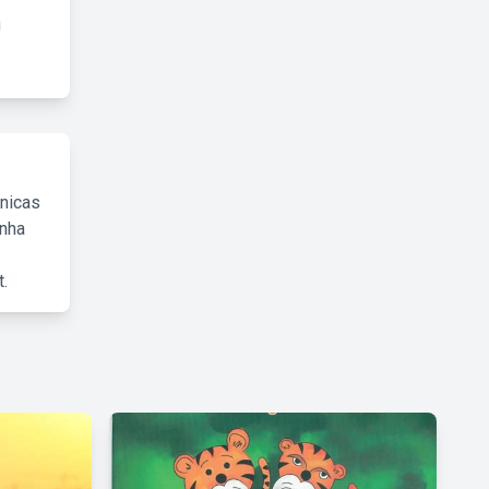
cnicas
inha
.