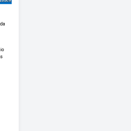
 da
nio
os