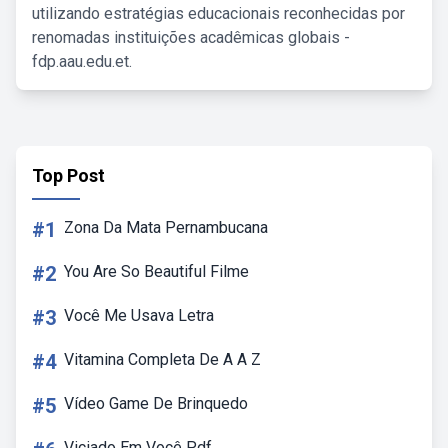
utilizando estratégias educacionais reconhecidas por
renomadas instituições acadêmicas globais -
fdp.aau.edu.et.
Top Post
#1
Zona Da Mata Pernambucana
#2
You Are So Beautiful Filme
#3
Você Me Usava Letra
#4
Vitamina Completa De A A Z
#5
Vídeo Game De Brinquedo
Viciado Em Você Pdf