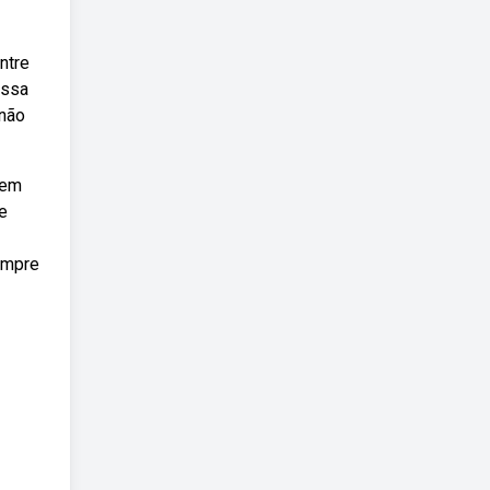
ntre
essa
 não
 em
e
empre