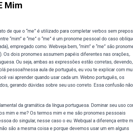
 E Mim
fato de que o “me” é utilizado para completar verbos sem prepos
entre “mim” e “me” o “me” é um pronome pessoal do caso oblíqu
chada), empregado como. Webveja bem, “mim” e “me” são pronom
eu). Os dois pronomes assumem papéis diferentes nas orações,.
guesa. Ou seja, ambas as expressões estão corretas, devendo,
lá pessoal!nessa aula de português, eu vou te explicar com mu
Você vai aprender quando usar cada um. Webno português, os
os, gerando dúvidas sobre seu uso correto. Essa confusão não
amental da gramática da língua portuguesa. Dominar seu uso co
ermos mim e me? Os termos mim e me são pronomes pessoais
essoa do singular, nesse caso o eu. Webqual a diferença entre 
não são a mesma coisa e porque devemos usar um em alguns