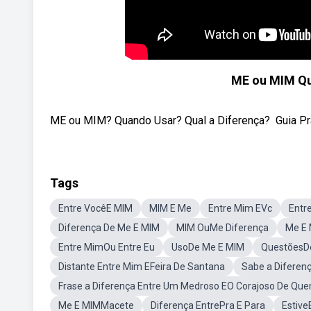
ME ou MIM Qu
ME ou MIM? Quando Usar? Qual a Diferença? ‍ Guia Pr
Tags
Entre VocêE MIM
MIM E Me
Entre Mim EVc
Entr
Diferença De Me E MIM
MIM OuMe Diferença
Me E 
Entre MimOu Entre Eu
UsoDe Me E MIM
QuestõesD
Distante Entre Mim EFeira De Santana
Sabe a Diferenç
Frase a Diferença Entre Um Medroso EO Corajoso De Qu
Me E MIMMacete
Diferença EntrePra E Para
Estive