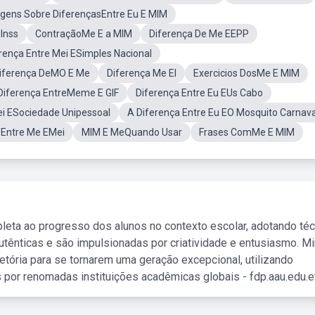
gens Sobre DiferençasEntre Eu E MIM
Inss
ContraçãoMe E a MIM
Diferença De Me EEPP
rença Entre Mei ESimples Nacional
Diferença DeMO E Me
Diferença Me EI
Exercicios DosMe E MIM
Diferença EntreMeme E GIF
Diferença Entre Eu EUs Cabo
ei ESociedade Unipessoal
A Diferença Entre Eu EO Mosquito Carnava
 Entre Me EMei
MIM E MeQuando Usar
Frases ComMe E MIM
leta ao progresso dos alunos no contexto escolar, adotando té
tênticas e são impulsionadas por criatividade e entusiasmo. M
etória para se tornarem uma geração excepcional, utilizando
 por renomadas instituições acadêmicas globais - fdp.aau.edu.et