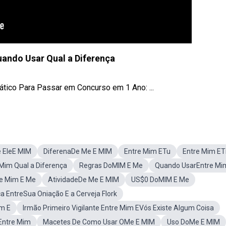
ando Usar Qual a Diferença
ático Para Passar em Concurso em 1 Ano: ...
e EleE MIM
DiferenaDe Me E MIM
Entre Mim ETu
Entre Mim ET
Mim Qual a Diferença
Regras DoMIM E Me
Quando UsarEntre Mi
e Mim E Me
AtividadeDe Me E MIM
US$0 DoMIM E Me
a EntreSua Oniação E a Cerveja Flork
em E
Irmão Primeiro Vigilante Entre Mim EVós Existe Algum Coisa
Entre Mim
Macetes De Como Usar OMe E MIM
Uso DoMe E MIM