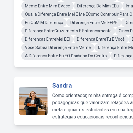
Meme Entre Mim EVoce
Diferença De Mim EEu
Ima
Qual a Diferença Entre Mei E Me EComo Contribuir Para O 
Eu OuMIM Diferença
Diferença Entre Me EEPP
Dife
Diferença EntreCruzamento E Entroncamento
Cinco 
Diferenças EntreMei EEI
Diferença EntreTu E Você
Você Sabea Diferença Entre Meme
Diferença Entre M
A Diferença Entre Eu EO Doidinho Do Centro
Diferença
Sandra
Como orientador, minha entrega é comp
pedagógicas que valorizam relações au
meta é guiar os estudantes em sua traj
estratégias educacionais reconhecidas