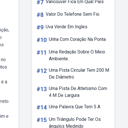
#7
Vancouver Fica Em Qual País
#8
Valor Do Telefone Sem Fio
#9
Uva Verde Em Ingles
ição,
o
#10
Unha Com Coração Na Ponta
es
#11
Uma Redação Sobre O Meio
Ambiente
 no
itos
#12
Uma Pista Circular Tem 200 M
De Diâmetro
 é à
#13
Uma Pista De Atletismo Com
4 M De Largura
rreto
#14
Uma Palavra Que Tem 5 A
mim e
#15
Um Triângulo Pode Ter Os
ângulos Medindo