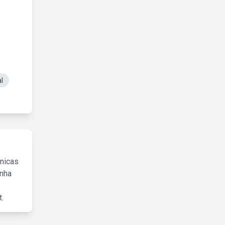
l
cnicas
inha
.