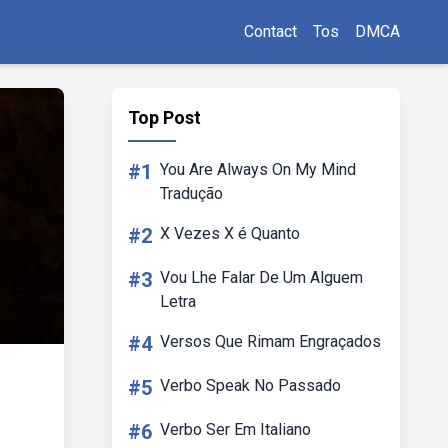
Contact
Tos
DMCA
Top Post
#1
You Are Always On My Mind
Tradução
#2
X Vezes X é Quanto
#3
Vou Lhe Falar De Um Alguem
Letra
#4
Versos Que Rimam Engraçados
#5
Verbo Speak No Passado
#6
Verbo Ser Em Italiano