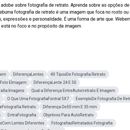
 adobe sobre fotografia de retrato. Aprenda sobre as opções de
Webuma fotografia de retrato é uma imagem que foca no rosto ou
as, expressões e personalidade. É uma forma de arte que. Webe
to está no foco e no propósito da imagem.
agem
DiferençaLentes
40 TiposDe Fotografia Retrato
e Foto EImagem
DiferençaLente 24 E 50
rafia Imagens
Qual a Diferença EntreAutorretrato E Imagem
m
O Que Uma FotografiaFontral 5X7
ExemploDe Fotografia De Ret
eFotografía Retrato
Diferença De50 mm E 35 mm
s
EntraFotografia
Objetivos Para AutoRetrato
osCom Lentes Diferentes
FotografiasRetratados Fotografia