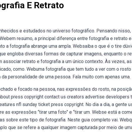
grafia E Retrato
nhecidos e estudados no universo fotográfico. Pensando nisso,
ebem resumo, a principal diferença entre fotografia e retrato e
to a fotografia abrange uma ampla. Websaiba o que é o tire dúv
e engloba diversas formas de capturar imagens, enquanto o re
 associar retrato e fotografia a um único contexto. Às vezes, a
ado, como. Webuma fotografia que tem tudo a ver com o rosto 
tura da personalidade de uma pessoa. Fala muito com apenas uma.
chado e focado na pessoa, nas expressões do rosto, na posiçã
out press copyright contact us creators advertise developers 
atures nfl sunday ticket press copyright. No dia a dia, a gente u
e as expressões “tirar uma foto” e “tirar um. Webse está a com
das sobre este tipo de fotografia. Neste guia completo vai. Webq
amplo que se refere a qualquer imagem capturada por meio de um