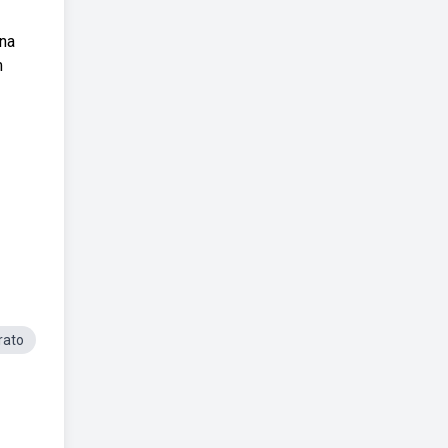
 na
m
rato