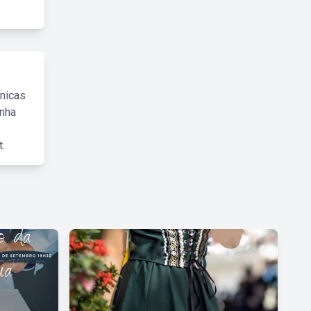
cnicas
inha
.