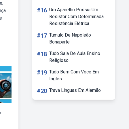
e,
#16
Um Aparelho Possui Um
nça
Resistor Com Determinada
e
Resistência Elétrica
#17
Tumulo De Napoleão
Bonaparte
#18
Tudo Sala De Aula Ensino
Religioso
#19
Tudo Bem Com Voce Em
Ingles
#20
Trava Linguas Em Alemão
s