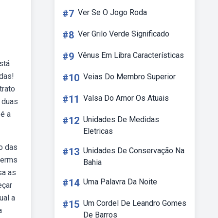
#7
Ver Se O Jogo Roda
#8
Ver Grilo Verde Significado
#9
Vênus Em Libra Características
stá
idas!
#10
Veias Do Membro Superior
trato
#11
Valsa Do Amor Os Atuais
s duas
é a
#12
Unidades De Medidas
Eletricas
o das
#13
Unidades De Conservação Na
terms
Bahia
sa as
#14
Uma Palavra Da Noite
eçar
ual a
#15
Um Cordel De Leandro Gomes
a
De Barros