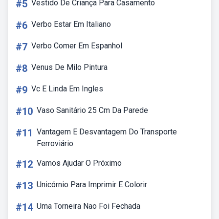
#5
Vestido De Criança Para Casamento
#6
Verbo Estar Em Italiano
#7
Verbo Comer Em Espanhol
#8
Venus De Milo Pintura
#9
Vc E Linda Em Ingles
#10
Vaso Sanitário 25 Cm Da Parede
#11
Vantagem E Desvantagem Do Transporte
Ferroviário
#12
Vamos Ajudar O Próximo
#13
Unicórnio Para Imprimir E Colorir
#14
Uma Torneira Nao Foi Fechada