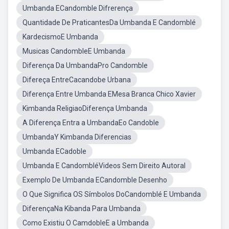
Umbanda ECandomble Difrerença
Quantidade De PraticantesDa Umbanda E Candomblé
KardecismoE Umbanda
Musicas CandombleE Umbanda
Diferença Da UmbandaPro Candomble
Difereça EntreCacandobe Urbana
Diferença Entre Umbanda EMesa Branca Chico Xavier
Kimbanda ReligiaoDiferença Umbanda
A Diferença Entra a UmbandaEo Candoble
UmbandaY Kimbanda Diferencias
Umbanda ECadoble
Umbanda E CandombléVideos Sem Direito Autoral
Exemplo De Umbanda ECandomble Desenho
O Que Significa OS Símbolos DoCandomblé E Umbanda
DiferençaNa Kibanda Para Umbanda
Como Existiu O CamdobleE a Umbanda