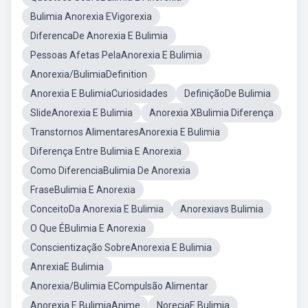
Bulimia Anorexia EVigorexia
DiferencaDe Anorexia E Bulimia
Pessoas Afetas PelaAnorexia E Bulimia
Anorexia/BulimiaDefinition
Anorexia E BulimiaCuriosidades
DefiniçãoDe Bulimia
SlideAnorexia E Bulimia
Anorexia XBulimia Diferença
Transtornos AlimentaresAnorexia E Bulimia
Diferença Entre Bulimia E Anorexia
Como DiferenciaBulimia De Anorexia
FraseBulimia E Anorexia
ConceitoDa Anorexia E Bulimia
Anorexiavs Bulimia
O Que ÉBulimia E Anorexia
Conscientização SobreAnorexia E Bulimia
AnrexiaE Bulimia
Anorexia/Bulimia ECompulsão Alimentar
Anorexia E BulimiaAnime
NoreciaE Bulimia