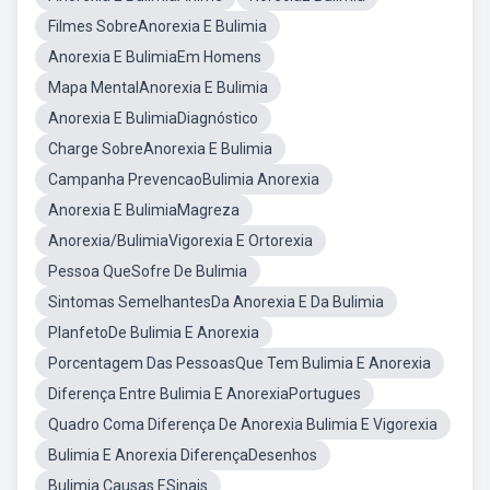
Filmes SobreAnorexia E Bulimia
Anorexia E BulimiaEm Homens
Mapa MentalAnorexia E Bulimia
Anorexia E BulimiaDiagnóstico
Charge SobreAnorexia E Bulimia
Campanha PrevencaoBulimia Anorexia
Anorexia E BulimiaMagreza
Anorexia/BulimiaVigorexia E Ortorexia
Pessoa QueSofre De Bulimia
Sintomas SemelhantesDa Anorexia E Da Bulimia
PlanfetoDe Bulimia E Anorexia
Porcentagem Das PessoasQue Tem Bulimia E Anorexia
Diferença Entre Bulimia E AnorexiaPortugues
Quadro Coma Diferença De Anorexia Bulimia E Vigorexia
Bulimia E Anorexia DiferençaDesenhos
Bulimia Causas ESinais