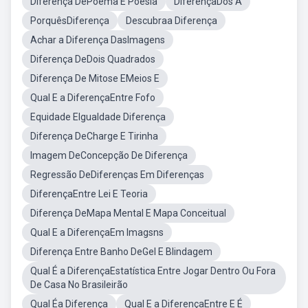
Diferença DePoema E Poesia
DiferençaDos A
PorquêsDiferença
Descubraa Diferença
Achar a Diferença DasImagens
Diferença DeDois Quadrados
Diferença De Mitose EMeios E
Qual E a DiferençaEntre Fofo
Equidade EIgualdade Diferença
Diferença DeCharge E Tirinha
Imagem DeConcepção De Diferença
Regressão DeDiferenças Em Diferenças
DiferençaEntre Lei E Teoria
Diferença DeMapa Mental E Mapa Conceitual
Qual E a DiferençaEm Imagsns
Diferença Entre Banho DeGel E Blindagem
Qual É a DiferençaEstatística Entre Jogar Dentro Ou Fora
De Casa No Brasileirão
Qual Éa Diferença
Qual E a DiferençaEntre E É