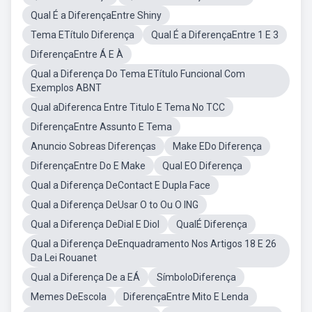
Qual É a DiferençaEntre Shiny
Tema ETítulo Diferença
Qual É a DiferençaEntre 1 E 3
DiferençaEntre Á E À
Qual a Diferença Do Tema ETítulo Funcional Com
Exemplos ABNT
Qual aDiferenca Entre Titulo E Tema No TCC
DiferençaEntre Assunto E Tema
Anuncio Sobreas Diferenças
Make EDo Diferença
DiferençaEntre Do E Make
Qual EO Diferença
Qual a Diferença DeContact E Dupla Face
Qual a Diferença DeUsar O to Ou O ING
Qual a Diferença DeDial E Diol
QualÉ Diferença
Qual a Diferença DeEnquadramento Nos Artigos 18 E 26
Da Lei Rouanet
Qual a Diferença De a EÁ
SímboloDiferença
Memes DeEscola
DiferençaEntre Mito E Lenda