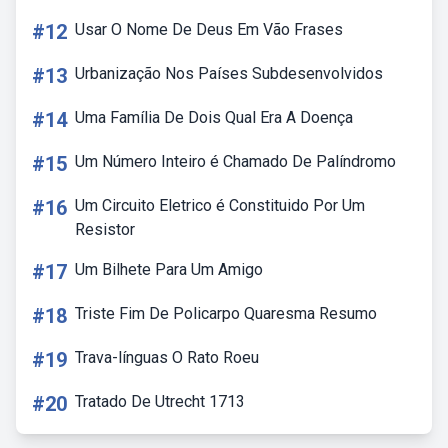
#12
Usar O Nome De Deus Em Vão Frases
#13
Urbanização Nos Países Subdesenvolvidos
#14
Uma Família De Dois Qual Era A Doença
#15
Um Número Inteiro é Chamado De Palíndromo
#16
Um Circuito Eletrico é Constituido Por Um
Resistor
#17
Um Bilhete Para Um Amigo
#18
Triste Fim De Policarpo Quaresma Resumo
#19
Trava-línguas O Rato Roeu
#20
Tratado De Utrecht 1713