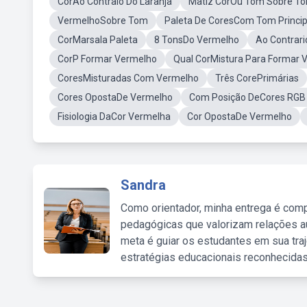
CorAo Contraio Do Laranja
Matiz CorOu Tom Sobre T
VermelhoSobre Tom
Paleta De CoresCom Tom Princi
CorMarsala Paleta
8 TonsDo Vermelho
Ao Contrar
CorP Formar Vermelho
Qual CorMistura Para Formar 
CoresMisturadas Com Vermelho
Três CorePrimárias
Cores OpostaDe Vermelho
Com Posição DeCores RGB 
Fisiologia DaCor Vermelha
Cor OpostaDe Vermelho
Sandra
Como orientador, minha entrega é comp
pedagógicas que valorizam relações au
meta é guiar os estudantes em sua traj
estratégias educacionais reconhecidas