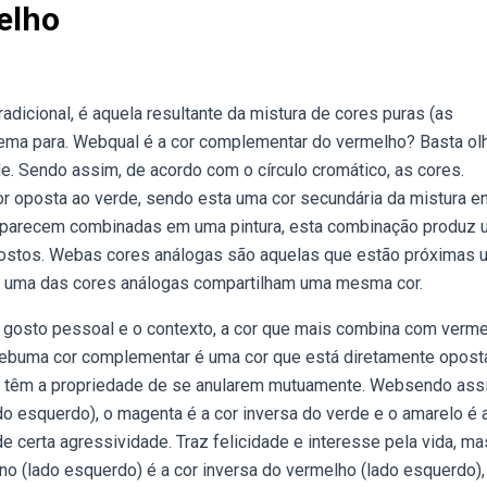
elho
adicional, é aquela resultante da mistura de cores puras (as
ma para. Webqual é a cor complementar do vermelho? Basta ol
de. Sendo assim, de acordo com o círculo cromático, as cores.
r oposta ao verde, sendo esta uma cor secundária da mistura en
aparecem combinadas em uma pintura, esta combinação produz 
opostos. Webas cores análogas são aquelas que estão próximas
da uma das cores análogas compartilham uma mesma cor.
gosto pessoal e o contexto, a cor que mais combina com verme
 Webuma cor complementar é uma cor que está diretamente opost
es têm a propriedade de se anularem mutuamente. Websendo ass
do esquerdo), o magenta é a cor inversa do verde e o amarelo é 
de certa agressividade. Traz felicidade e interesse pela vida, m
 (lado esquerdo) é a cor inversa do vermelho (lado esquerdo),