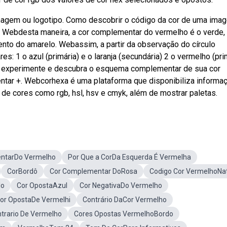
imagem ou logotipo. Como descobrir o código da cor de uma ima
u. Webdesta maneira, a cor complementar do vermelho é o verde,
nto do amarelo. Webassim, a partir da observação do círculo
: 1 o azul (primária) e o laranja (secundária) 2 o vermelho (pri
, experimente e descubra o esquema complementar de sua cor
entar +. Webcorhexa é uma plataforma que disponibiliza informa
de cores como rgb, hsl, hsv e cmyk, além de mostrar paletas.
ntarDo Vermelho
Por Que a CorDa Esquerda É Vermelha
CorBordô
Cor Complementar DoRosa
Codigo Cor VermelhoNa
lo
Cor OpostaAzul
Cor NegativaDo Vermelho
or OpostaDe Vermelhi
Contrário DaCor Vermelho
trario De Vermelho
Cores Opostas VermelhoBordo