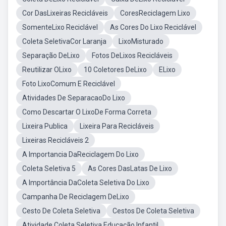
Cor DasLixeiras Recicláveis
CoresReciclagem Lixo
SomenteLixo Reciclável
As Cores Do Lixo Reciclável
Coleta SeletivaCor Laranja
LixoMisturado
Separação DeLixo
Fotos DeLixos Recicláveis
Reutilizar OLixo
10 Coletores DeLixo
ELixo
Foto LixoComum E Reciclável
Atividades De SeparacaoDo Lixo
Como Descartar O LixoDe Forma Correta
Lixeira Publica
Lixeira Para Recicláveis
Lixeiras Recicláveis 2
A Importancia DaReciclagem Do Lixo
Coleta Seletiva 5
As Cores DasLatas De Lixo
A Importância DaColeta Seletiva Do Lixo
Campanha De Reciclagem DeLixo
Cesto De Coleta Seletiva
Cestos De Coleta Seletiva
Atividade Coleta Seletiva Educação Infantil