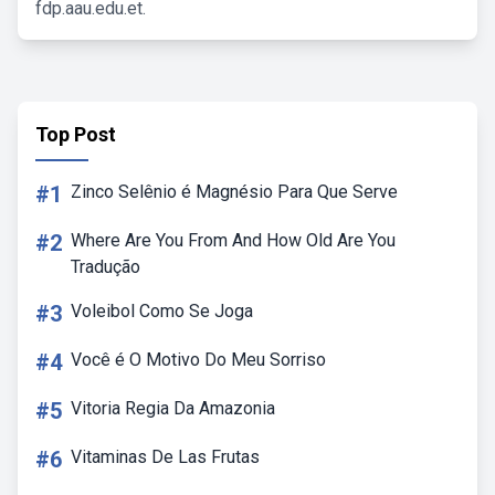
fdp.aau.edu.et.
Top Post
#1
Zinco Selênio é Magnésio Para Que Serve
#2
Where Are You From And How Old Are You
Tradução
#3
Voleibol Como Se Joga
#4
Você é O Motivo Do Meu Sorriso
#5
Vitoria Regia Da Amazonia
#6
Vitaminas De Las Frutas