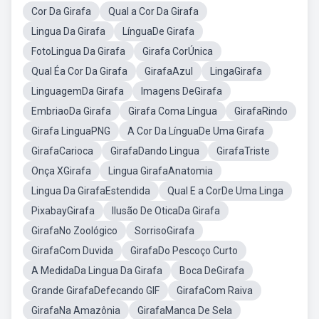
Cor Da Girafa
Qual a Cor Da Girafa
Lingua Da Girafa
LínguaDe Girafa
FotoLingua Da Girafa
Girafa CorÚnica
Qual Éa Cor Da Girafa
GirafaAzul
LingaGirafa
LinguagemDa Girafa
Imagens DeGirafa
EmbriaoDa Girafa
Girafa Coma Língua
GirafaRindo
Girafa LinguaPNG
A Cor Da LínguaDe Uma Girafa
GirafaCarioca
GirafaDando Lingua
GirafaTriste
Onça XGirafa
Lingua GirafaAnatomia
Lingua Da GirafaEstendida
Qual E a CorDe Uma Linga
PixabayGirafa
Ilusão De OticaDa Girafa
GirafaNo Zoológico
SorrisoGirafa
GirafaCom Duvida
GirafaDo Pescoço Curto
A MedidaDa Lingua Da Girafa
Boca DeGirafa
Grande GirafaDefecando GIF
GirafaCom Raiva
GirafaNa Amazônia
GirafaManca De Sela