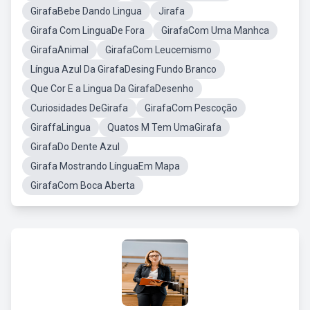
GirafaBebe Dando Lingua
Jirafa
Girafa Com LinguaDe Fora
GirafaCom Uma Manhca
GirafaAnimal
GirafaCom Leucemismo
Língua Azul Da GirafaDesing Fundo Branco
Que Cor E a Lingua Da GirafaDesenho
Curiosidades DeGirafa
GirafaCom Pescoção
GiraffaLingua
Quatos M Tem UmaGirafa
GirafaDo Dente Azul
Girafa Mostrando LínguaEm Mapa
GirafaCom Boca Aberta