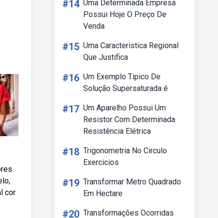
#14
Uma Determinada Empresa
Possui Hoje O Preço De
Venda
#15
Uma Caracteristica Regional
Que Justifica
#16
Um Exemplo Tipico De
Solução Supersaturada é
#17
Um Aparelho Possui Um
Resistor Com Determinada
Resistência Elétrica
#18
Trigonometria No Circulo
Exercicios
ores
lo,
#19
Transformar Metro Quadrado
l cor
Em Hectare
#20
Transformações Ocorridas