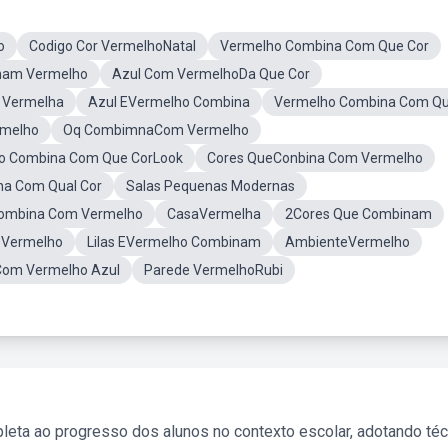
o
Codigo Cor VermelhoNatal
Vermelho Combina Com Que Cor
nam Vermelho
Azul Com VermelhoDa Que Cor
 Vermelha
Azul EVermelho Combina
Vermelho Combina Com Q
rmelho
Oq CombimnaCom Vermelho
o Combina Com Que CorLook
Cores QueConbina Com Vermelho
na Com Qual Cor
Salas Pequenas Modernas
Combina Com Vermelho
CasaVermelha
2Cores Que Combinam
 Vermelho
Lilas EVermelho Combinam
AmbienteVermelho
Com Vermelho Azul
Parede VermelhoRubi
leta ao progresso dos alunos no contexto escolar, adotando té