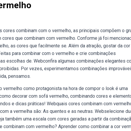
ermelho
 cores combinam com o vermelho, as principais compõem o gr
m cores que combinam com vermelho. Conforme já foi menciona
elho, as cores que facilmente se. Além da atração, gostar da cor
feitas para combinar com o vermelho e crie combinações
 suas escolhas de. Webconfira algumas combinações elegantes 
 proibidas. Por vezes, experimentamos combinações improvávei
tida, pensamos.
r o vermelho como protagonista na hora de compor o look é uma
a como decorar com sofá vermelho, combinando cores e element
 lindos e dicas práticas! Webquais cores combinam com vermelh
com a vermelha são: As quentes e as neutras. Webselecione d
eja também uma escala com cores geradas a partir da combinaçã
e combinam com vermelho? Aprender como combinar a cor ver