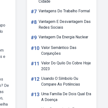
Cidade
#7
Vantagens Do Trabalho Formal
#8
Vantagem E Desvantagem Das
upo
Redes Sociais
do
#9
Vantagem Da Energia Nuclear
#10
Valor Semântico Das
com
Conjunções
s e
#11
Valor Do Quilo Do Cobre Hoje
2023
#12
Usando O Símbolo Ou
os
Compare As Potências
o? De
uas
#13
Uma Família De Dois Qual Era
o,
A Doença
melha