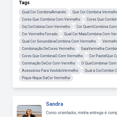
Tags
Qual Cor CombinaAmarelo
Que Cor Combina Vermelh
Cores Que Combina Com Vermelho
Cores Que Combi
Oq CorCobina Com Vermelho
Cor QuemCombina Com
Cor VermelhoTorrado
Qual Cor MaisCombina Com Ve
Qual Cor SecundáriaCombina Com Vermelho
Vermelh
Combinação DeCores Vermelho
SaiaVermelha Combi
Cores Que CombinaO Com Vermelho
Cor PastelQue 
Cominação DeCor Com Vermlho
O QueCombinar Com
Acessórios Para VestidoVermelho
Qual a CorCombin 
Pique-Nique DaCor Vermelha
Sandra
Como orientador, minha entrega é comp