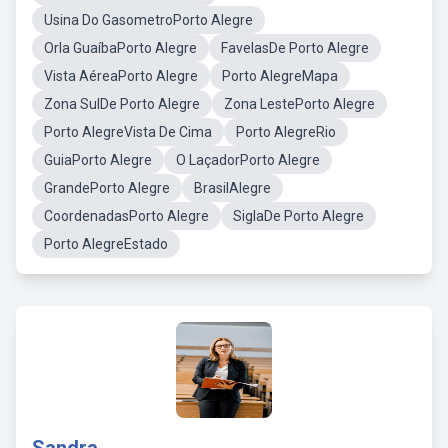
Usina Do GasometroPorto Alegre
Orla GuaíbaPorto Alegre
FavelasDe Porto Alegre
Vista AéreaPorto Alegre
Porto AlegreMapa
Zona SulDe Porto Alegre
Zona LestePorto Alegre
Porto AlegreVista De Cima
Porto AlegreRio
GuiaPorto Alegre
O LaçadorPorto Alegre
GrandePorto Alegre
BrasilAlegre
CoordenadasPorto Alegre
SiglaDe Porto Alegre
Porto AlegreEstado