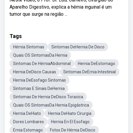
Aparelho Digestivo, explica a hérnia inguinal é um
tumor que surge na região ...
Tags
Hérnia Sintomas
Sintomas DeHernia De Disco
Quais OS SintomasDa Hernia
Sintomas De HérniaAbdominal
Hernia DeEstomago
Hernia DeDisco Causas
Sintomas DeErnia Intestinial
Hernia DeEsofago Sintomas
Sintomas E Sinais DeHernia
Sintomas De Hernia DeDisco Toracica
Quais OS SintomasDa Hernia Epigástrica
Hernia DeHiato
Hernia DeHiato Cirurgia
Dores Lombares
Hernia En El Esofago
Ernia Estomago
Fotos De Hérnia DeDisco