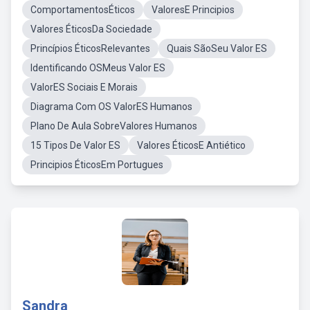
ComportamentosÉticos
ValoresE Principios
Valores ÉticosDa Sociedade
Princípios ÉticosRelevantes
Quais SãoSeu Valor ES
Identificando OSMeus Valor ES
ValorES Sociais E Morais
Diagrama Com OS ValorES Humanos
Plano De Aula SobreValores Humanos
15 Tipos De Valor ES
Valores ÉticosE Antiético
Principios ÉticosEm Portugues
Sandra