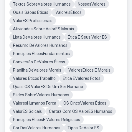
Textos SobreValores Humanos
NossosValores
Quais Sãoas Éticas
ValoreisÉticos
ValorES Profissionais
Atividades Sobre ValorES Morais
Lista DeValores Humanos
Ética E Seus Valor ES
Resumo DeValores Humanos
Princípios ÉticosFundamentais
Conversão DeValores Éticos
Planilha DeValores Morais
ValoresEticos E Morais
Valores ÉticosTrabalho
Ética EValores Fotos
Quais OS ValorES De Um Ser Humano
Slides SobreValores Humanos
ValoresHumanos Força
OS CincoValores Éticos
ValorES Soicais
Cartaz Com OS ValorES Humanos
Princípios ÉticosE Valores Religiosos
Cor DosValores Humanos
Tipos DeValor ES