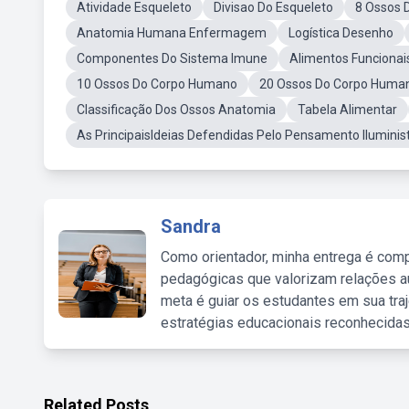
Atividade Esqueleto
Divisao Do Esqueleto
8 Ossos 
Anatomia Humana Enfermagem
Logística Desenho
Componentes Do Sistema Imune
Alimentos Funcionai
10 Ossos Do Corpo Humano
20 Ossos Do Corpo Huma
Classificação Dos Ossos Anatomia
Tabela Alimentar
As PrincipaisIdeias Defendidas Pelo Pensamento Ilumini
Sandra
Como orientador, minha entrega é comp
pedagógicas que valorizam relações au
meta é guiar os estudantes em sua traj
estratégias educacionais reconhecidas
Related Posts