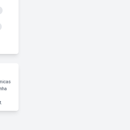
cnicas
inha
.