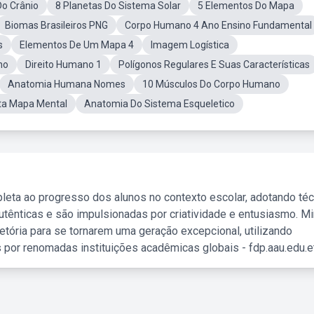
Do Crânio
8 Planetas Do Sistema Solar
5 Elementos Do Mapa
Biomas Brasileiros PNG
Corpo Humano 4 Ano Ensino Fundamental
s
Elementos De Um Mapa 4
Imagem Logística
no
Direito Humano 1
Polígonos Regulares E Suas Características
Anatomia Humana Nomes
10 Músculos Do Corpo Humano
sta Mapa Mental
Anatomia Do Sistema Esqueletico
leta ao progresso dos alunos no contexto escolar, adotando té
tênticas e são impulsionadas por criatividade e entusiasmo. M
etória para se tornarem uma geração excepcional, utilizando
 por renomadas instituições acadêmicas globais - fdp.aau.edu.et