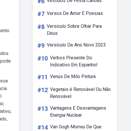
#6
Vestidos De Festa Canoas
#7
Versos De Amor E Poesias
#8
Versiculo Sobre Olhar Para
mento
Deus
#9
Versículo De Ano Novo 2023
ados
#10
Verbos Presente Do
o pode
Indicativo Em Espanhol
#11
Venus De Milo Pintura
oese
ncia
#12
Vegetais é Renovável Ou Não
l
Renovável
si.
#13
Vantagens E Desvantagens
ativo,
Energia Nuclear
ado,
#14
Van Gogh Morreu De Que