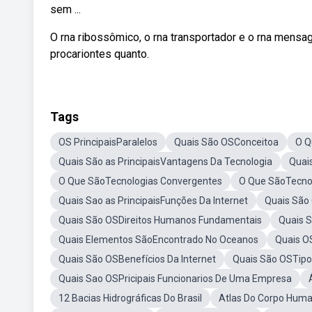
sem ...
O rna ribossômico, o rna transportador e o rna mens
procariontes quanto.
Tags
OS PrincipaisParalelos
Quais São OSConceitoa
O Q
Quais São as PrincipaisVantagens Da Tecnologia
Quai
O Que SãoTecnologias Convergentes
O Que SãoTecnol
Quais Sao as PrincipaisFunções Da Internet
Quais São
Quais São OSDireitos Humanos Fundamentais
Quais S
Quais Elementos SãoEncontrado No Oceanos
Quais OS
Quais São OSBenefícios Da Internet
Quais São OSTipo
Quais Sao OSPricipais Funcionarios De Uma Empresa
12 Bacias Hidrográficas Do Brasil
Atlas Do Corpo Hum