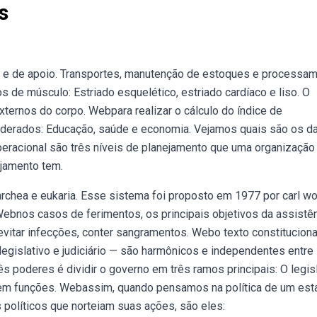
s
s e de apoio. Transportes, manutenção de estoques e processa
s de músculo: Estriado esquelético, estriado cardíaco e liso. O
ternos do corpo. Webpara realizar o cálculo do índice de
siderados: Educação, saúde e economia. Vejamos quais são os d
operacional são três níveis de planejamento que uma organizaçã
ejamento tem.
archea e eukaria. Esse sistema foi proposto em 1977 por carl w
 Webnos casos de ferimentos, os principais objetivos da assistê
evitar infecções, conter sangramentos. Webo texto constituciona
egislativo e judiciário — são harmônicos e independentes entre 
poderes é dividir o governo em três ramos principais: O legisl
 tem funções. Webassim, quando pensamos na política de um est
 políticos que norteiam suas ações, são eles: