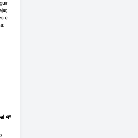
guir
jar,
es e
a:
el 🌱
s