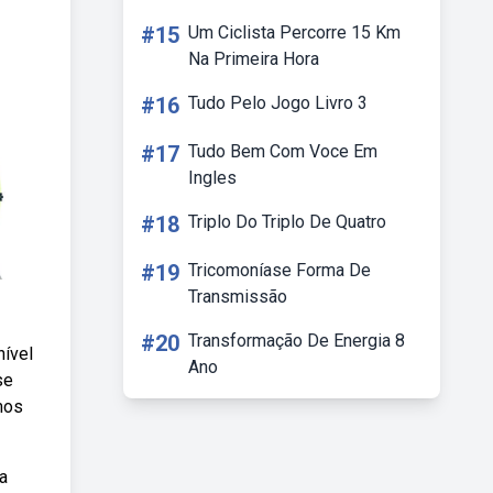
#15
Um Ciclista Percorre 15 Km
Na Primeira Hora
#16
Tudo Pelo Jogo Livro 3
#17
Tudo Bem Com Voce Em
Ingles
#18
Triplo Do Triplo De Quatro
#19
Tricomoníase Forma De
Transmissão
#20
Transformação De Energia 8
nível
Ano
se
mos
a