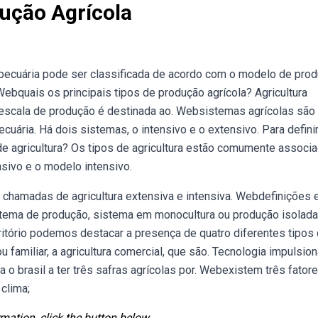
ução Agrícola
opecuária pode ser classificada de acordo com o modelo de pro
 Webquais os principais tipos de produção agrícola? Agricultura
a escala de produção é destinada ao. Websistemas agrícolas são
ecuária. Há dois sistemas, o intensivo e o extensivo. Para defini
de agricultura? Os tipos de agricultura estão comumente associ
sivo e o modelo intensivo.
amadas de agricultura extensiva e intensiva. Webdefinições 
stema de produção, sistema em monocultura ou produção isolada
tório podemos destacar a presença de quatro diferentes tipos
ou familiar, a agricultura comercial, que são. Tecnologia impulsio
 o brasil a ter três safras agrícolas por. Webexistem três fator
 clima;
mation, click the button below.