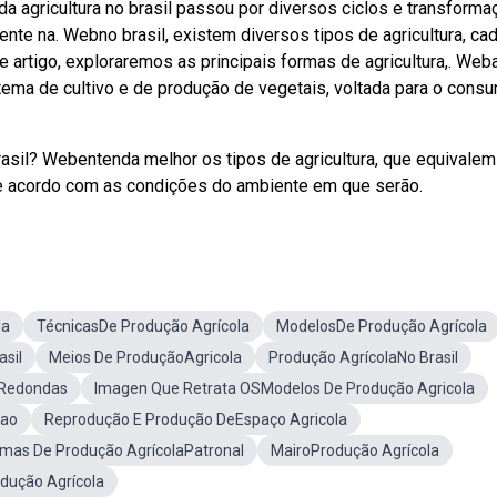
da agricultura no brasil passou por diversos ciclos e transforma
nte na. Webno brasil, existem diversos tipos de agricultura, ca
e artigo, exploraremos as principais formas de agricultura,. Web
tema de cultivo e de produção de vegetais, voltada para o cons
rasil? Webentenda melhor os tipos de agricultura, que equivalem
de acordo com as condições do ambiente em que serão.
la
TécnicasDe Produção Agrícola
ModelosDe Produção Agrícola
asil
Meios De ProduçãoAgricola
Produção AgrícolaNo Brasil
aRedondas
Imagen Que Retrata OSModelos De Produção Agricola
cao
Reprodução E Produção DeEspaço Agricola
emas De Produção AgrícolaPatronal
MairoProdução Agrícola
odução Agrícola