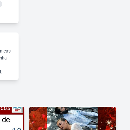
cnicas
inha
.