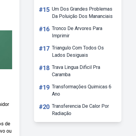
#15
Um Dos Grandes Problemas
Da Poluição Dos Mananciais
#16
Tronco De Arvores Para
Imprimir
#17
Triangulo Com Todos Os
Lados Desiguais
#18
Trava Lingua Dificil Pra
Caramba
#19
Transformações Quimicas 6
Ano
midor
#20
Transferencia De Calor Por
Radiação
os de
ivo ou