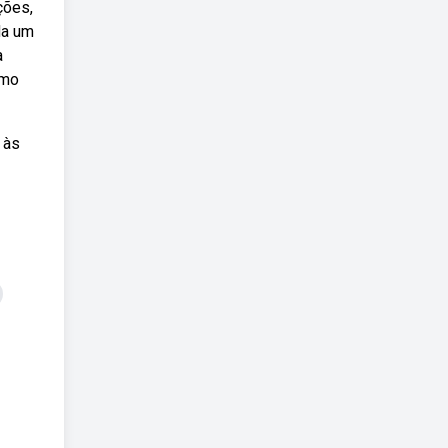
ções,
da um
a
umo
 às