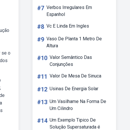
#7
Verbos Irregulares Em
Espanhol
#8
Vc E Linda Em Ingles
dução
#9
Vaso De Planta 1 Metro De
Altura
r se o
#10
Valor Semântico Das
ados
Conjunções
#11
Valor De Mesa De Sinuca
e
;
#12
Usinas De Energia Solar
 de
#13
Um Vasilhame Na Forma De
na
Um Cilindro
es
#14
Um Exemplo Tipico De
Solução Supersaturada é