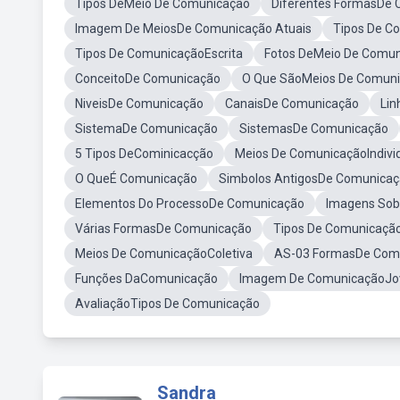
Tipos DeMeio De Comunicação
Diferentes FormasDe
Imagem De MeiosDe Comunicação Atuais
Tipos De C
Tipos De ComunicaçãoEscrita
Fotos DeMeio De Comu
ConceitoDe Comunicação
O Que SãoMeios De Comun
NiveisDe Comunicação
CanaisDe Comunicação
Li
SistemaDe Comunicação
SistemasDe Comunicação
5 Tipos DeCominicacção
Meios De ComunicaçãoIndivid
O QueÉ Comunicação
Simbolos AntigosDe Comunica
Elementos Do ProcessoDe Comunicação
Imagens Sob
Várias FormasDe Comunicação
Tipos De Comunicaçã
Meios De ComunicaçãoColetiva
AS-03 FormasDe Com
Funções DaComunicação
Imagem De ComunicaçãoJ
AvaliaçãoTipos De Comunicação
Sandra