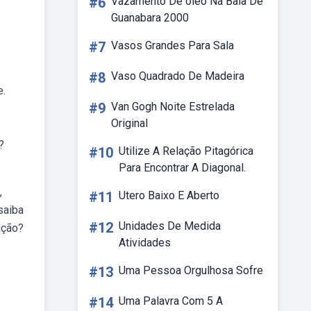
#6
Vazamento De óleo Na Baia De
Guanabara 2000
#7
Vasos Grandes Para Sala
#8
Vaso Quadrado De Madeira
e.
#9
Van Gogh Noite Estrelada
Original
?
#10
Utilize A Relação Pitagórica
Para Encontrar A Diagonal.
,
#11
Utero Baixo E Aberto
saiba
#12
Unidades De Medida
ação?
Atividades
#13
Uma Pessoa Orgulhosa Sofre
#14
Uma Palavra Com 5 A