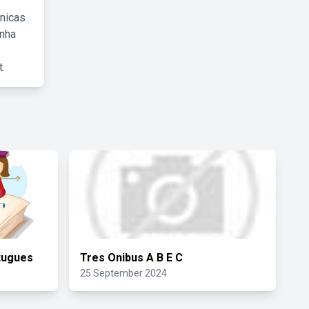
cnicas
inha
.
tugues
Tres Onibus A B E C
25 September 2024