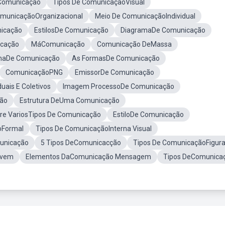
 Comunicação
Tipos De ComunicaçãoVisual
omunicaçãoOrganizacional
Meio De ComunicaçãoIndividual
nicação
EstilosDe Comunicação
DiagramaDe Comunicação
icação
MáComunicação
Comunicação DeMassa
nhaDe Comunicação
As FormasDe Comunicação
ComunicaçãoPNG
EmissorDe Comunicação
uais E Coletivos
Imagem ProcessoDe Comunicação
ção
Estrutura DeUma Comunicação
re VariosTipos De Comunicação
EstiloDe Comunicação
oFormal
Tipos De ComunicaçãoInterna Visual
unicação
5 Tipos DeComunicacção
Tipos De ComunicaçãoFigur
ovem
Elementos DaComunicação Mensagem
Tipos DeComunica