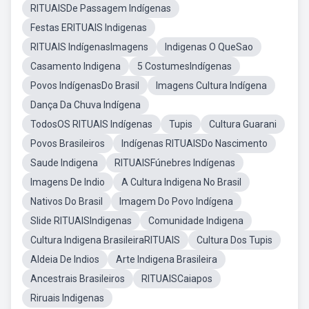
RITUAISDe Passagem Indígenas
Festas ERITUAIS Indigenas
RITUAIS IndígenasImagens
Indigenas O QueSao
Casamento Indigena
5 CostumesIndígenas
Povos IndígenasDo Brasil
Imagens Cultura Indígena
Dança Da Chuva Indígena
TodosOS RITUAIS Indígenas
Tupis
Cultura Guarani
Povos Brasileiros
Indígenas RITUAISDo Nascimento
Saude Indigena
RITUAISFúnebres Indígenas
Imagens De Indio
A Cultura Indigena No Brasil
Nativos Do Brasil
Imagem Do Povo Indígena
Slide RITUAISIndigenas
Comunidade Indigena
Cultura Indigena BrasileiraRITUAIS
Cultura Dos Tupis
Aldeia De Indios
Arte Indigena Brasileira
Ancestrais Brasileiros
RITUAISCaiapos
Riruais Indigenas