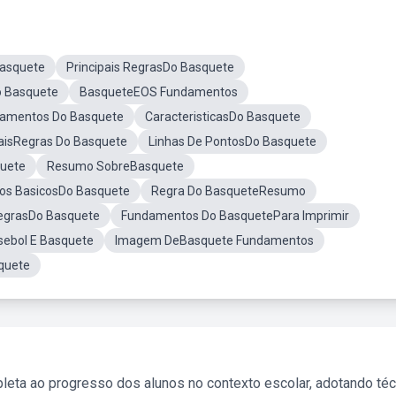
asquete
Principais RegrasDo Basquete
o Basquete
BasqueteEOS Fundamentos
amentos Do Basquete
CaracteristicasDo Basquete
paisRegras Do Basquete
Linhas De PontosDo Basquete
uete
Resumo SobreBasquete
s BasicosDo Basquete
Regra Do BasqueteResumo
RegrasDo Basquete
Fundamentos Do BasquetePara Imprimir
ebol E Basquete
Imagem DeBasquete Fundamentos
quete
leta ao progresso dos alunos no contexto escolar, adotando té