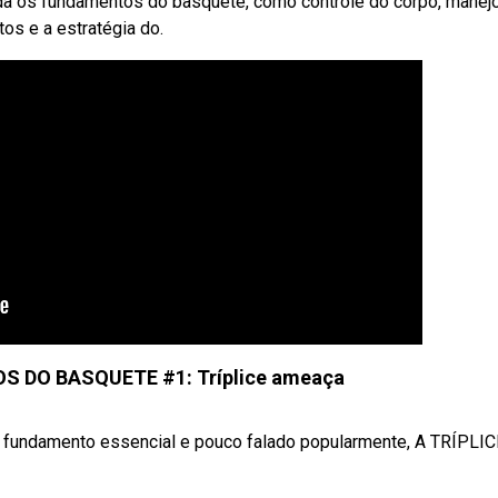
da os fundamentos do basquete, como controle do corpo, manej
os e a estratégia do.
 DO BASQUETE #1: Tríplice ameaça
undamento essencial e pouco falado popularmente, A TRÍPLICE 