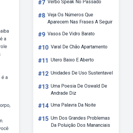
#7
Verbo Speak No Passado
#8
Veja Os Números Que
Aparecem Nas Frases A Seguir
Saiba
#9
Vasos De Vidro Barato
é a
role
#10
Varal De Chão Apartamento
s
#11
Utero Baixo E Aberto
#12
Unidades De Uso Sustentavel
 é a
#13
Uma Poesia De Oswald De
Andrade Diz
#14
Uma Palavra Da Noite
orpo,
#15
Um Dos Grandes Problemas
n.
Da Poluição Dos Mananciais
você