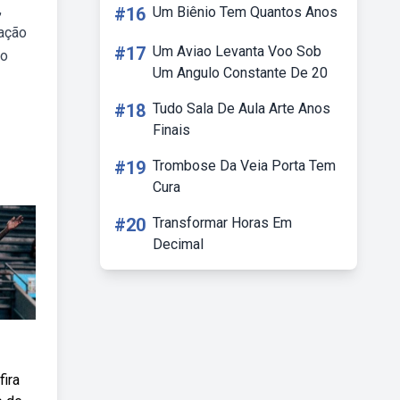
,
#16
Um Biênio Tem Quantos Anos
gação
#17
Um Aviao Levanta Voo Sob
do
Um Angulo Constante De 20
#18
Tudo Sala De Aula Arte Anos
Finais
#19
Trombose Da Veia Porta Tem
Cura
#20
Transformar Horas Em
Decimal
fira