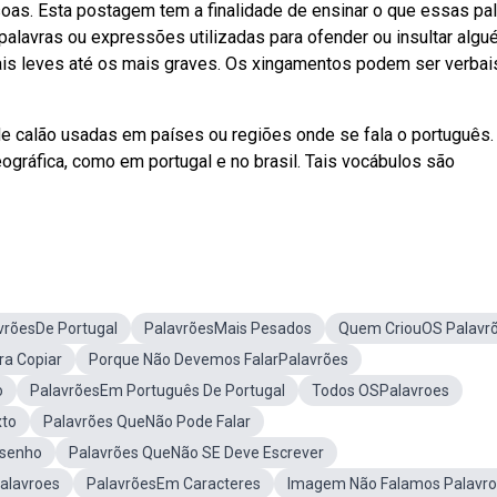
oas. Esta postagem tem a finalidade de ensinar o que essas pa
alavras ou expressões utilizadas para ofender ou insultar algu
is leves até os mais graves. Os xingamentos podem ser verbai
e calão usadas em países ou regiões onde se fala o português.
gráfica, como em portugal e no brasil. Tais vocábulos são
vrõesDe Portugal
PalavrõesMais Pesados
Quem CriouOS Palavr
ra Copiar
Porque Não Devemos FalarPalavrões
o
PalavrõesEm Português De Portugal
Todos OSPalavroes
xto
Palavrões QueNão Pode Falar
esenho
Palavrões QueNão SE Deve Escrever
alavroes
PalavrõesEm Caracteres
Imagem Não Falamos Palavr