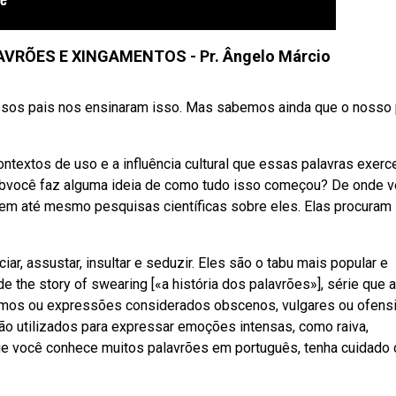
AVRÕES E XINGAMENTOS - Pr. Ângelo Márcio
ssos pais nos ensinaram isso. Mas sabemos ainda que o nosso 
textos de uso e a influência cultural que essas palavras exer
 Webvocê faz alguma ideia de como tudo isso começou? De onde 
tem até mesmo pesquisas científicas sobre eles. Elas procuram
ar, assustar, insultar e seduzir. Eles são o tabu mais popular e
de the story of swearing [«a história dos palavrões»], série que a
termos ou expressões considerados obscenos, vulgares ou ofens
ão utilizados para expressar emoções intensas, como raiva,
ue você conhece muitos palavrões em português, tenha cuidado