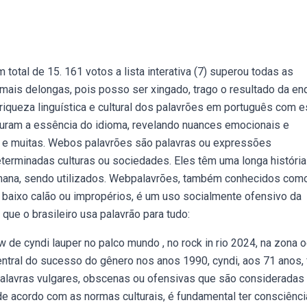
total de 15. 161 votos a lista interativa (7) superou todas as
mais delongas, pois posso ser xingado, trago o resultado da en
riqueza linguística e cultural dos palavrões em português com e
turam a essência do idioma, revelando nuances emocionais e
te e muitas. Webos palavrões são palavras ou expressões
erminadas culturas ou sociedades. Eles têm uma longa história
ana, sendo utilizados. Webpalavrões, também conhecidos com
 baixo calão ou impropérios, é um uso socialmente ofensivo da
ue o brasileiro usa palavrão para tudo:
w de cyndi lauper no palco mundo , no rock in rio 2024, na zona 
central do sucesso do gênero nos anos 1990, cyndi, aos 71 anos,
palavras vulgares, obscenas ou ofensivas que são consideradas
de acordo com as normas culturais, é fundamental ter consciênci