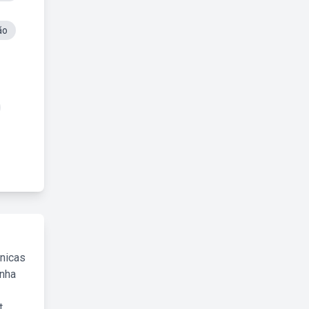
ão
cnicas
inha
.