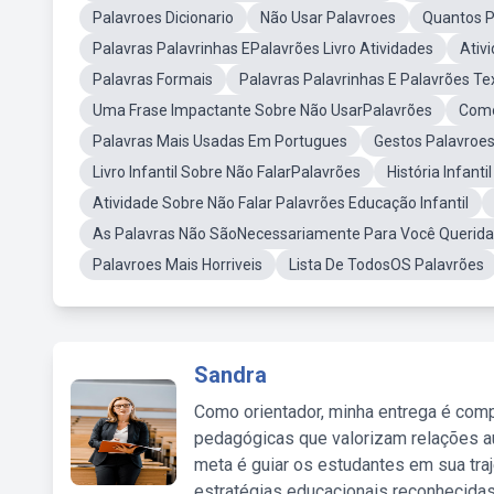
Palavroes Dicionario
Não Usar Palavroes
Quantos P
Palavras Palavrinhas EPalavrões Livro Atividades
Ativ
Palavras Formais
Palavras Palavrinhas E Palavrões Te
Uma Frase Impactante Sobre Não UsarPalavrões
Como
Palavras Mais Usadas Em Portugues
Gestos Palavroes
Livro Infantil Sobre Não FalarPalavrões
História Infant
Atividade Sobre Não Falar Palavrões Educação Infantil
As Palavras Não SãoNecessariamente Para Você Querida
Palavroes Mais Horriveis
Lista De TodosOS Palavrões
Sandra
Como orientador, minha entrega é comp
pedagógicas que valorizam relações au
meta é guiar os estudantes em sua traj
estratégias educacionais reconhecidas