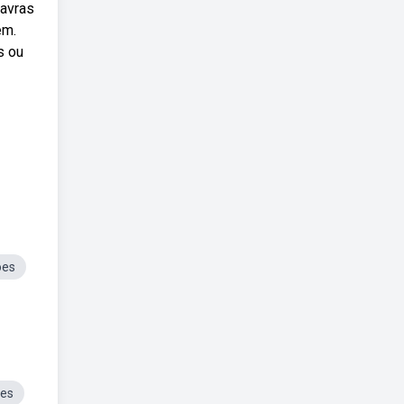
lavras
ém.
s ou
ões
oes