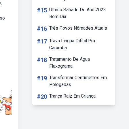
,
#15
Ultimo Sabado Do Ano 2023
Bom Dia
uso
#16
Três Povos Nômades Atuais
#17
Trava Lingua Dificil Pra
Caramba
#18
Tratamento De Agua
Fluxograma
#19
Transformar Centímetros Em
Polegadas
#20
Trança Raiz Em Criança