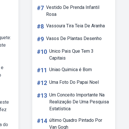
#7
Vestido De Prenda Infantil
Rosa
#8
Vassoura Tira Teia De Aranha
quete:
#9
Vasos De Plantas Desenho
ste
#10
Unico Pais Que Tem 3
Capitais
 e
#11
Uniao Quimica é Bom
o
#12
Uma Foto Do Papai Noel
#13
Um Conceito Importante Na
Realização De Uma Pesquisa
oeste
Estatística
 fez
#14
último Quadro Pintado Por
a do
Van Gogh