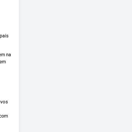
país
cem na
vem
ivos
 com