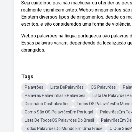
Seja cauteloso para não machucar ou ofender as pess
realmente significam antes. Webos xingamentos são p
Existem diversos tipos de xingamentos, desde os ma
escritos, e são considerados uma forma de violência.
Webos palavrões na língua portuguesa são palavras d
Essas palavras variam, dependendo da localização geo
abrangidos.
Tags
Palavrões
Lista DePalavrões
OS Palavrões
Pala
Palavras Palavrinhas EPalavrões
Lista De PalavrõesPa
Dicionário DosPalavrões
Todos OS PalavrõesDo Mund
Como São OS PalavrõesEm Portugal
PalavrõesEm Te
Lista De TodosOS Palavrões Do Brasil
PalavrõesEm D
Todos PalavrõesDo Mundo Em Uma Frase
O Que SãoP