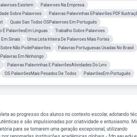
alavroes Existem
Palavroes Na Empresa
idade Sobre Palavroes
Palavras Palavrinhas EPalavrões PDF Ilustraç
xt
Quais Sao Todos OSPalavroes Em Português
 É PalavrõesEm Linguas
Trabalho Sobre Palavroes
 Em Sinais
Uma Lista Inteira De Palavroes Mais Fortes
il Sobre Não PodePalavrões
Palavras Portuguesas Usadas No Brasil
Palavras Em Ninhongo
Palavras Palavrinhas E PalavrõesAtividades Do Lvro
OS PalavrõesMais Pesados De Todos
PalavrõesEm Português
leta ao progresso dos alunos no contexto escolar, adotando té
tênticas e são impulsionadas por criatividade e entusiasmo. M
etória para se tornarem uma geração excepcional, utilizando
 por renomadas instituições acadêmicas globais - fdp.aau.edu.et