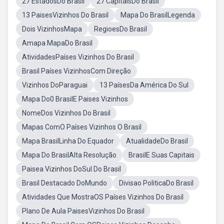
27 EstadosDo Brasil
27 CapitaisDo Brasil
13 PaisesVizinhos Do Brasil
Mapa Do BrasilLegenda
Dois VizinhosMapa
RegioesDo Brasil
Amapa MapaDo Brasil
AtividadesPaíses Vizinhos Do Brasil
Brasil Países VizinhosCom Direção
Vizinhos DoParaguai
13 PaísesDa América Do Sul
Mapa Do0 BrasilE Paises Vizinhos
NomeDos Vizinhos Do Brasil
Mapas ComO Países Vizinhos O Brasil
Mapa BrasilLinha Do Equador
AtualidadeDo Brasil
Mapa Do BrasilAlta Resolução
BrasilE Suas Capitais
Paisea Vizinhos DoSul Do Brasil
Brasil Destacado DoMundo
Divisao PoliticaDo Brasil
Atividades Que MostraOS Países Vizinhos Do Brasil
Plano De Aula PaisesVizinhos Do Brasil