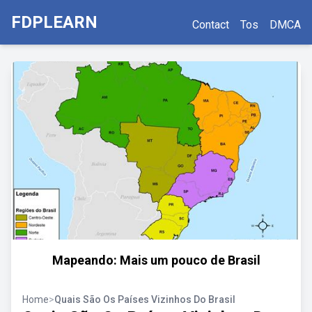
FDPLEARN
Contact
Tos
DMCA
Mapeando: Mais um pouco de Brasil
Home
>
Quais São Os Países Vizinhos Do Brasil