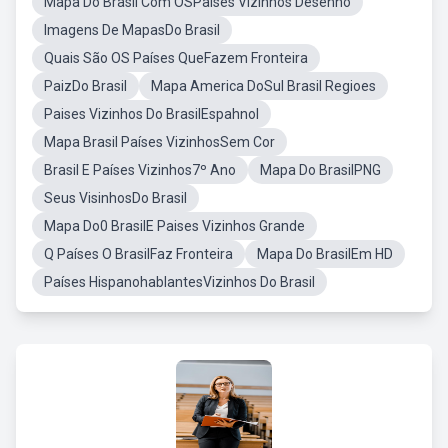
Mapa Do Brasil Com OSPaises Vizinhos Desenho
Imagens De MapasDo Brasil
Quais São OS Países QueFazem Fronteira
PaizDo Brasil
Mapa America DoSul Brasil Regioes
Paises Vizinhos Do BrasilEspahnol
Mapa Brasil Países VizinhosSem Cor
Brasil E Países Vizinhos7º Ano
Mapa Do BrasilPNG
Seus VisinhosDo Brasil
Mapa Do0 BrasilE Paises Vizinhos Grande
Q Países O BrasilFaz Fronteira
Mapa Do BrasilEm HD
Países HispanohablantesVizinhos Do Brasil