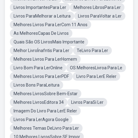
Livros ImportantesPara Ler
Melhores LibrosPara Ler
Livros ParaMelhorar a Leitura
Livros ParaVoltar a Ler
Melhores Livros Para LerCom 11 Anos
As MelhoresCapas De Livros
Quais São OS LivrosMais Importante
Melhor LivroÍnafntis Para Ler
TeLivro Para Ler
Melhores Livros Para LerHomem
Livro Bom Para LerOnline
OS MelhoresLivroa Para Le
Melhores Livros Para LerPDF
Livro Para LerE Reler
Livros Bons ParaLeitura
Melhores LivrosSobre Bem-Estar
Melhores LivrosEditora 34
Livros ParaSi Ler
Imagem Do Livro Para LerE Reler
Livros Para LerAgora Google
Melhores Temas DeLivro Para Ler
10 Melhores LivrosSobre SE Impor