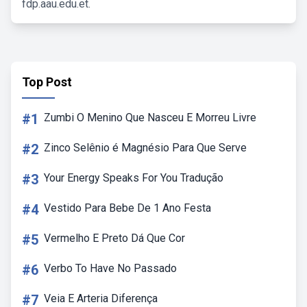
fdp.aau.edu.et.
Top Post
#1
Zumbi O Menino Que Nasceu E Morreu Livre
#2
Zinco Selênio é Magnésio Para Que Serve
#3
Your Energy Speaks For You Tradução
#4
Vestido Para Bebe De 1 Ano Festa
#5
Vermelho E Preto Dá Que Cor
#6
Verbo To Have No Passado
#7
Veia E Arteria Diferença