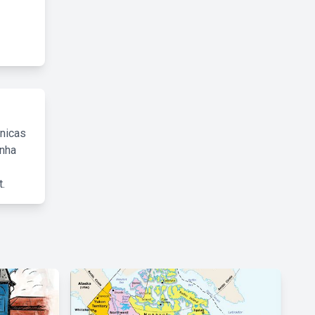
cnicas
inha
.