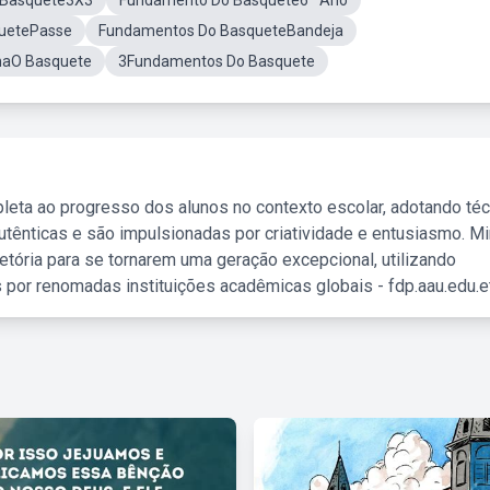
 Basquete3X3
Fundamento Do Basquete6º Ano
uetePasse
Fundamentos Do BasqueteBandeja
naO Basquete
3Fundamentos Do Basquete
leta ao progresso dos alunos no contexto escolar, adotando té
tênticas e são impulsionadas por criatividade e entusiasmo. M
etória para se tornarem uma geração excepcional, utilizando
 por renomadas instituições acadêmicas globais - fdp.aau.edu.et