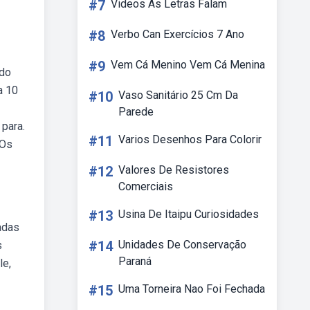
#7
Videos As Letras Falam
#8
Verbo Can Exercícios 7 Ano
#9
Vem Cá Menino Vem Cá Menina
 do
a 10
#10
Vaso Sanitário 25 Cm Da
Parede
 para.
#11
Varios Desenhos Para Colorir
 Os
#12
Valores De Resistores
Comerciais
#13
Usina De Itaipu Curiosidades
adas
#14
Unidades De Conservação
s
Paraná
le,
#15
Uma Torneira Nao Foi Fechada