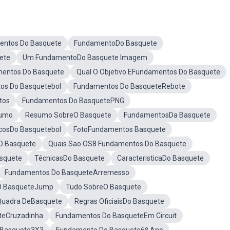
entos Do Basquete
FundamentoDo Basquete
ete
Um FundamentoDo Basquete Imagem
mentos Do Basquete
Qual O Objetivo EFundamentos Do Basquete
os Do Basquetebol
Fundamentos Do BasqueteRebote
tos
Fundamentos Do BasquetePNG
sumo
Resumo SobreO Basquete
FundamentosDa Basquete
cosDo Basquetebol
FotoFundamentos Basquete
O Basquete
Quais Sao OS8 Fundamentos Do Basquete
squete
TécnicasDo Basquete
CaracteristicaDo Basquete
Fundamentos Do BasqueteArremesso
O BasqueteJump
Tudo SobreO Basquete
Quadra DeBasquete
Regras OficiaisDo Basquete
teCruzadinha
Fundamentos Do BasqueteEm Circuit