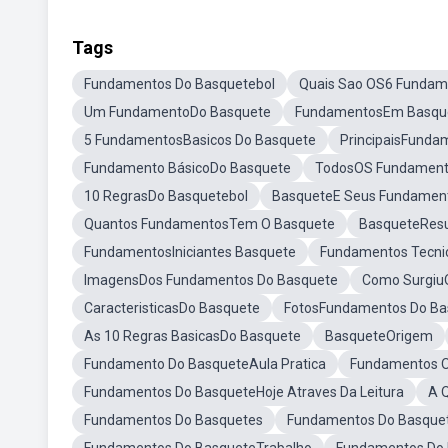
Tags
Fundamentos Do Basquetebol
Quais Sao OS6 Fundam
Um FundamentoDo Basquete
FundamentosEm Basqu
5 FundamentosBasicos Do Basquete
PrincipaisFunda
Fundamento BásicoDo Basquete
TodosOS Fundament
10 RegrasDo Basquetebol
BasqueteE Seus Fundamen
Quantos FundamentosTem O Basquete
BasqueteRe
FundamentosIniciantes Basquete
Fundamentos Tecni
ImagensDos Fundamentos Do Basquete
Como Surgiu
CaracteristicasDo Basquete
FotosFundamentos Do Ba
As 10 Regras BasicasDo Basquete
BasqueteOrigem
Fundamento Do BasqueteAula Pratica
Fundamentos 
Fundamentos Do BasqueteHoje Atraves Da Leitura
A 
Fundamentos Do Basquetes
Fundamentos Do Basque