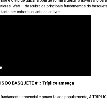
le é o ato de quicar a bola de forma a deixar o adversário para 
iores. Web — descubra os principais fundamentos do basquete
tanto ser coberta, quanto ao ar livre.
 DO BASQUETE #1: Tríplice ameaça
undamento essencial e pouco falado popularmente, A TRÍPLICE 