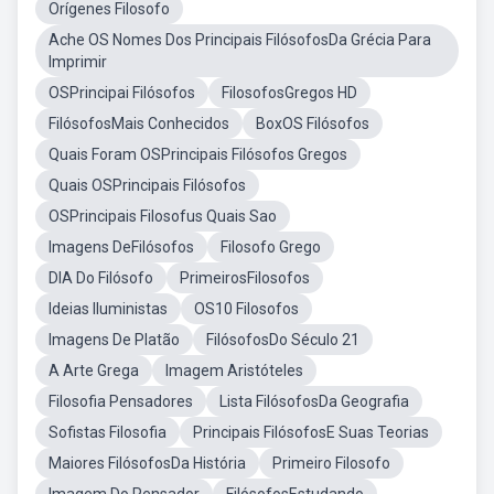
Orígenes Filosofo
Ache OS Nomes Dos Principais FilósofosDa Grécia Para
Imprimir
OSPrincipai Filósofos
FilosofosGregos HD
FilósofosMais Conhecidos
BoxOS Filósofos
Quais Foram OSPrincipais Filósofos Gregos
Quais OSPrincipais Filósofos
OSPrincipais Filosofus Quais Sao
Imagens DeFilósofos
Filosofo Grego
DIA Do Filósofo
PrimeirosFilosofos
Ideias Iluministas
OS10 Filosofos
Imagens De Platão
FilósofosDo Século 21
A Arte Grega
Imagem Aristóteles
Filosofia Pensadores
Lista FilósofosDa Geografia
Sofistas Filosofia
Principais FilósofosE Suas Teorias
Maiores FilósofosDa História
Primeiro Filosofo