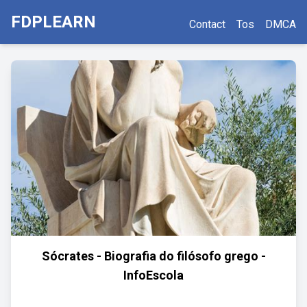
FDPLEARN
Contact
Tos
DMCA
Sócrates - Biografia do filósofo grego -
InfoEscola