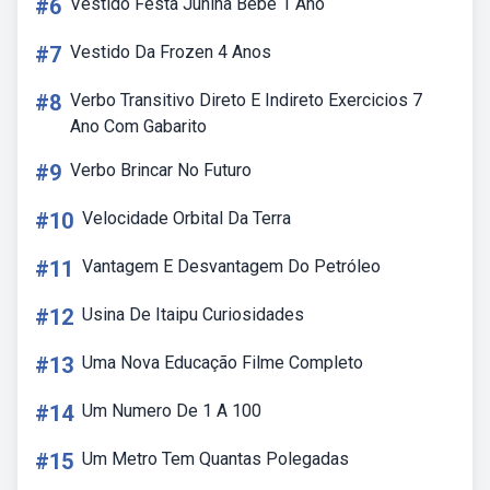
#6
Vestido Festa Junina Bebe 1 Ano
#7
Vestido Da Frozen 4 Anos
#8
Verbo Transitivo Direto E Indireto Exercicios 7
Ano Com Gabarito
#9
Verbo Brincar No Futuro
#10
Velocidade Orbital Da Terra
#11
Vantagem E Desvantagem Do Petróleo
#12
Usina De Itaipu Curiosidades
#13
Uma Nova Educação Filme Completo
#14
Um Numero De 1 A 100
#15
Um Metro Tem Quantas Polegadas