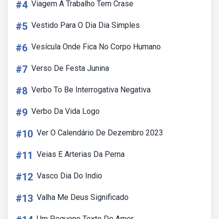
#4
Viagem A Trabalho Tem Crase
#5
Vestido Para O Dia Dia Simples
#6
Vesícula Onde Fica No Corpo Humano
#7
Verso De Festa Junina
#8
Verbo To Be Interrogativa Negativa
#9
Verbo Da Vida Logo
#10
Ver O Calendário De Dezembro 2023
#11
Veias E Arterias Da Perna
#12
Vasco Dia Do Indio
#13
Valha Me Deus Significado
Um Pequeno Texto De Amor