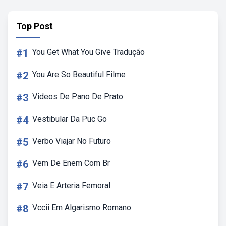
Top Post
#1
You Get What You Give Tradução
#2
You Are So Beautiful Filme
#3
Videos De Pano De Prato
#4
Vestibular Da Puc Go
#5
Verbo Viajar No Futuro
#6
Vem De Enem Com Br
#7
Veia E Arteria Femoral
#8
Vccii Em Algarismo Romano