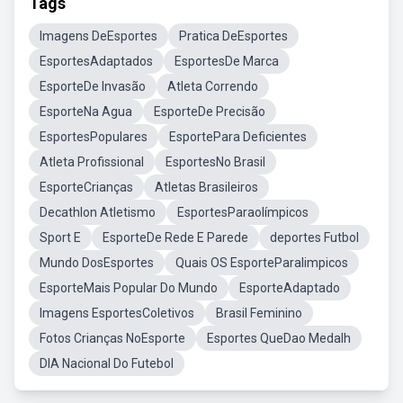
Tags
Imagens DeEsportes
Pratica DeEsportes
EsportesAdaptados
EsportesDe Marca
EsporteDe Invasão
Atleta Correndo
EsporteNa Agua
EsporteDe Precisão
EsportesPopulares
EsportePara Deficientes
Atleta Profissional
EsportesNo Brasil
EsporteCrianças
Atletas Brasileiros
Decathlon Atletismo
EsportesParaolímpicos
Sport E
EsporteDe Rede E Parede
deportes Futbol
Mundo DosEsportes
Quais OS EsporteParalimpicos
EsporteMais Popular Do Mundo
EsporteAdaptado
Imagens EsportesColetivos
Brasil Feminino
Fotos Crianças NoEsporte
Esportes QueDao Medalh
DIA Nacional Do Futebol