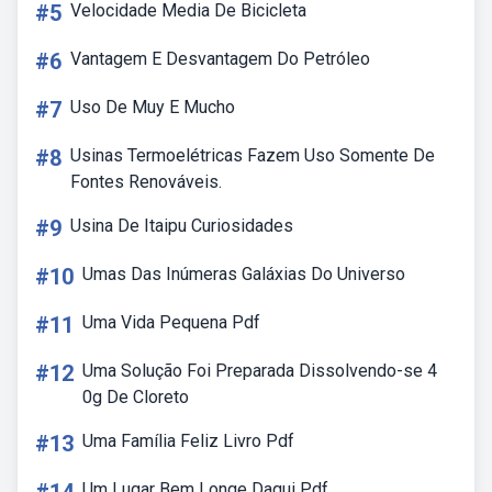
#5
Velocidade Media De Bicicleta
#6
Vantagem E Desvantagem Do Petróleo
#7
Uso De Muy E Mucho
#8
Usinas Termoelétricas Fazem Uso Somente De
Fontes Renováveis.
#9
Usina De Itaipu Curiosidades
#10
Umas Das Inúmeras Galáxias Do Universo
#11
Uma Vida Pequena Pdf
#12
Uma Solução Foi Preparada Dissolvendo-se 4
0g De Cloreto
#13
Uma Família Feliz Livro Pdf
Um Lugar Bem Longe Daqui Pdf