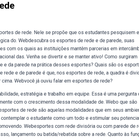
Rede
portes de rede. Nele se propõe que os estudantes pesquisem 
gica do. Webdescubra os esportes de rede e de parede, suas
ses com os quais as instituições mantêm parcerias em intercâm
ional das. Venha se divertir e se manter ativo! Como surgiram
de e da parede na prática desses esportes? Quais são os espor
 rede e de parede é que, nos esportes de rede, a quadra é divi
r cima. Webvocê já ouviu falar em esportes de rede?
ilidade, estratégia e trabalho em equipe. Essa é uma pergunta
almente com o crescimento dessa modalidade de. Webo que são
, esportes de rede são aquelas modalidades que em seus ambie
ontemplar o estudante como um todo e estimular seu potencial
promovendo. Webesportes com rede divisória ou com parede de 
so, lançamento ou batida/rebatida sobre a rede. Quanto às fu