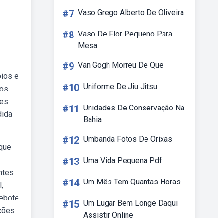
#7
Vaso Grego Alberto De Oliveira
#8
Vaso De Flor Pequeno Para
Mesa
e
#9
Van Gogh Morreu De Que
bios e
#10
Uniforme De Jiu Jitsu
 os
tes
#11
Unidades De Conservação Na
dida
Bahia
#12
Umbanda Fotos De Orixas
 que
#13
Uma Vida Pequena Pdf
ntes
#14
Um Mês Tem Quantas Horas
,
rebote
#15
Um Lugar Bem Longe Daqui
nções
Assistir Online