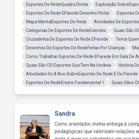
Esportes De RedeQuadra Divida
Explicação SobreEspo
Esportes De Rede EParede Desenho Pintar
Esportes D
Mapa MentalEsportes De Rede
Atividades De Esporte
Categorias De Esportes De RedeExemlos
Quais São OS
Cruzadinha De Esportes De Rede EParede
Tema Quem 
Desenhos De Esportes De RedeFeitas Por Crianças
Man
Como Trabalhar Esportes De Rede EParede Em Sala De A
Quais São OS Esportes QueTem Na Ucrânia
História D
Atividades Do 8 Ano SobreEsportes De Rede E De Parede
Esportes De RedeEnsino Fundamental 1
Quais Sãos O
Sandra
Como orientador, minha entrega é comp
pedagógicas que valorizam relações au
meta é guiar os estudantes em sua traj