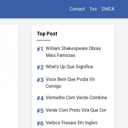
Contact
Tos
DMCA
Top Post
#1
William Shakespeare Obras
Mais Famosas
#2
What's Up Que Significa
#3
Voce Bem Que Podia Vir
Comigo
#4
Vermelho Com Verde Combina
#5
Verde Com Preto Vira Que Cor
#6
Verbos Frasais Em Ingles