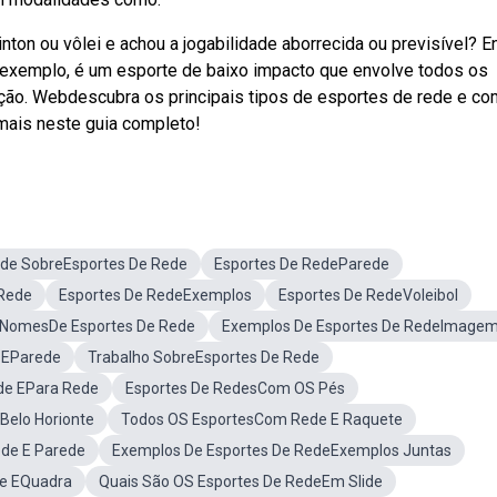
ton ou vôlei e achou a jogabilidade aborrecida ou previsível? E
 exemplo, é um esporte de baixo impacto que envolve todos os
ção. Webdescubra os principais tipos de esportes de rede e c
 mais neste guia completo!
ade SobreEsportes De Rede
Esportes De RedeParede
 Rede
Esportes De RedeExemplos
Esportes De RedeVoleibol
NomesDe Esportes De Rede
Exemplos De Esportes De RedeImage
 EParede
Trabalho SobreEsportes De Rede
de EPara Rede
Esportes De RedesCom OS Pés
Belo Horionte
Todos OS EsportesCom Rede E Raquete
ede E Parede
Exemplos De Esportes De RedeExemplos Juntas
de EQuadra
Quais São OS Esportes De RedeEm Slide