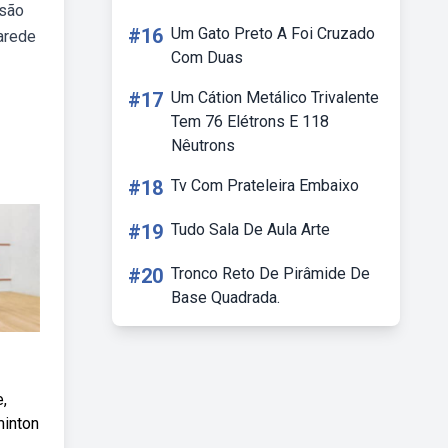
 são
#16
Um Gato Preto A Foi Cruzado
arede
Com Duas
#17
Um Cátion Metálico Trivalente
Tem 76 Elétrons E 118
Nêutrons
#18
Tv Com Prateleira Embaixo
#19
Tudo Sala De Aula Arte
#20
Tronco Reto De Pirâmide De
Base Quadrada.
,
minton