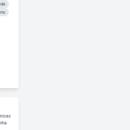
ede
ens
cnicas
inha