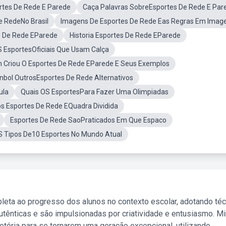
rtes De Rede E Parede
Caça Palavras SobreEsportes De Rede E Par
e RedeNo Brasil
Imagens De Esportes De Rede Eas Regras Em Imag
s De Rede EParede
Historia Esportes De Rede EParede
 EsportesOficiais Que Usam Calça
Criou O Esportes De Rede EParede E Seus Exemplos
bol OutrosEsportes De Rede Alternativos
ula
Quais OS EsportesPara Fazer Uma Olimpiadas
os Esportes De Rede EQuadra Dividida
Esportes De Rede SaoPraticados Em Que Espaco
S Tipos De10 Esportes No Mundo Atual
leta ao progresso dos alunos no contexto escolar, adotando té
tênticas e são impulsionadas por criatividade e entusiasmo. M
etória para se tornarem uma geração excepcional, utilizando