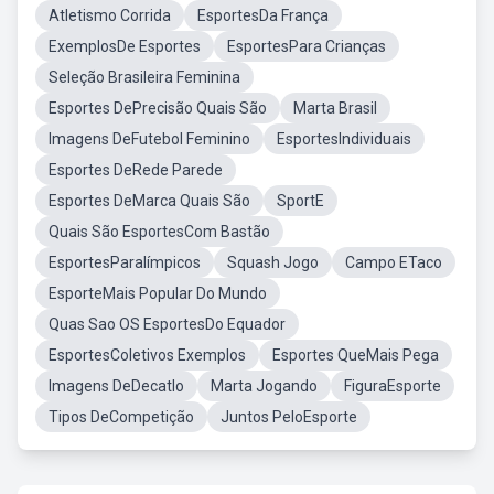
Atletismo Corrida
EsportesDa França
ExemplosDe Esportes
EsportesPara Crianças
Seleção Brasileira Feminina
Esportes DePrecisão Quais São
Marta Brasil
Imagens DeFutebol Feminino
EsportesIndividuais
Esportes DeRede Parede
Esportes DeMarca Quais São
SportE
Quais São EsportesCom Bastão
EsportesParalímpicos
Squash Jogo
Campo ETaco
EsporteMais Popular Do Mundo
Quas Sao OS EsportesDo Equador
EsportesColetivos Exemplos
Esportes QueMais Pega
Imagens DeDecatlo
Marta Jogando
FiguraEsporte
Tipos DeCompetição
Juntos PeloEsporte