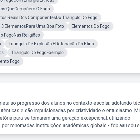
o FogoCom Energia Eltrica3
tos QueCompõem O Fogo
tos Reais Dos ComponentesDo Triângulo Do Fogo
 3 ElementosPara Uma Boa Foto
Elementos Do Fogo
o FogoNas Religiões
o
Triangulo De Explosão EDetonação Do Etino
os
Triangulo Do FogoExemplo
ento Fogo
leta ao progresso dos alunos no contexto escolar, adotando té
tênticas e são impulsionadas por criatividade e entusiasmo. M
etória para se tornarem uma geração excepcional, utilizando
 por renomadas instituições acadêmicas globais - fdp.aau.edu.et