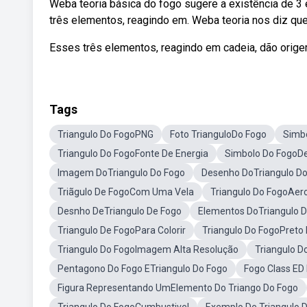
Weba teoria básica do fogo sugere a existência de 3
três elementos, reagindo em. Weba teoria nos diz qu
Esses três elementos, reagindo em cadeia, dão origem
Tags
Triangulo Do FogoPNG
Foto TrianguloDo Fogo
Simbo
Triangulo Do FogoFonte De Energia
Simbolo Do FogoDe
Imagem DoTriangulo Do Fogo
Desenho DoTriangulo Do
Triãgulo De FogoCom Uma Vela
Triangulo Do FogoAer
Desnho DeTriangulo De Fogo
Elementos DoTriangulo 
Triangulo De FogoPara Colorir
Triangulo Do FogoPreto
Triangulo Do FogoImagem Alta Resolução
Triangulo D
Pentagono Do Fogo ETriangulo Do Fogo
Fogo Class ED
Figura Representando UmElemento Do Triango Do Fogo