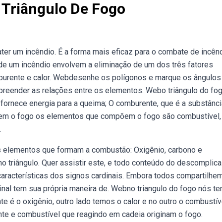
 Triângulo De Fogo
ter um incêndio. É a forma mais eficaz para o combate de incên
de um incêndio envolvem a eliminação de um dos três fatores
mburente e calor. Webdesenhe os polígonos e marque os ângulos
preender as relações entre os elementos. Webo triângulo do fo
 fornece energia para a queima; O comburente, que é a substânc
m o fogo os elementos que compõem o fogo são combustível,
.
s elementos que formam a combustão: Oxigênio, carbono e
 triângulo. Quer assistir este, e todo conteúdo do descomplica
características dos signos cardinais. Embora todos compartilhe
rdinal tem sua própria maneira de. Webno triangulo do fogo nós t
e é o oxigênio, outro lado temos o calor e no outro o combustív
ente e combustível que reagindo em cadeia originam o fogo.