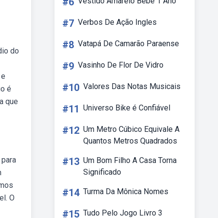
#6
Vestido Amarelo Bebê 1 Ano
#7
Verbos De Ação Ingles
#8
Vatapá De Camarão Paraense
dio do
#9
Vasinho De Flor De Vidro
 e
#10
Valores Das Notas Musicais
go é
ia que
#11
Universo Bike é Confiável
#12
Um Metro Cúbico Equivale A
Quantos Metros Quadrados
 para
#13
Um Bom Filho A Casa Torna
Significado
m
emos
#14
Turma Da Mônica Nomes
el. O
#15
Tudo Pelo Jogo Livro 3