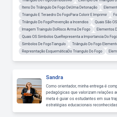
Triangulo Do FogoCumbustivel
Exemplo De Triangulo D
Itens Do Triângulo De Fogo DeUma Detonação
Elemen
Triangulo E Teraedro Do FogoPara Colorir E Imprimir
Fo
Triângulo Do FogoPrevenção a Incendios
Quais São OS
Imagem Traingulo DoRisco Arma De Fogo
Elementos D
Quais OS Simbolos QueRepresenta a Importancia Do Fog
Simbolos De FogoTiangulo
Triângulo Do Fogo Element
Represntação EsquemáticaDo Triangulo Do Fogo
Elem
Sandra
Como orientador, minha entrega é comp
pedagógicas que valorizam relações au
meta é guiar os estudantes em sua traj
estratégias educacionais reconhecidas