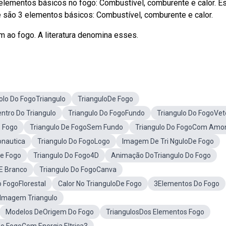
 elementos básicos no fogo: Combustível, comburente e calor. E
e são 3 elementos básicos: Combustível, comburente e calor.
 ao fogo. A literatura denomina esses.
lo Do FogoTriangulo
TrianguloDe Fogo
ntro Do Triangulo
Triangulo Do FogoFundo
Triangulo Do FogoVet
 Fogo
Triangulo De FogoSem Fundo
Triangulo Do FogoCom Amo
onautica
Triangulo Do FogoLogo
Imagem De Tri NguloDe Fogo
De Fogo
Triangulo Do Fogo4D
Animação DoTriangulo Do Fogo
 E Branco
Triangulo Do FogoCanva
o FogoFlorestal
Calor No TrianguloDe Fogo
3Elementos Do Fogo
 Imagem Triangulo
Modelos DeOrigem Do Fogo
TriangulosDos Elementos Fogo