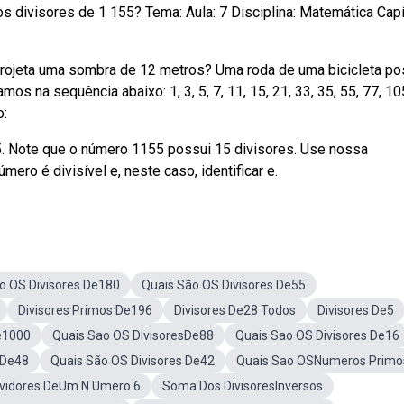
 divisores de 1 155? Tema: Aula: 7 Disciplina: Matemática Capí
 projeta uma sombra de 12 metros? Uma roda de uma bicicleta po
 na sequência abaixo: 1, 3, 5, 7, 11, 15, 21, 33, 35, 55, 77, 10
o:
e 385. Note que o número 1155 possui 15 divisores. Use nossa
mero é divisível e, neste caso, identificar e.
o OS Divisores De180
Quais São OS Divisores De55
Divisores Primos De196
Divisores De28 Todos
Divisores De5
e1000
Quais Sao OS DivisoresDe88
Quais Sao OS Divisores De16
 De48
Quais São OS Divisores De42
Quais Sao OSNumeros Primo
ividores DeUm N Umero 6
Soma Dos DivisoresInversos