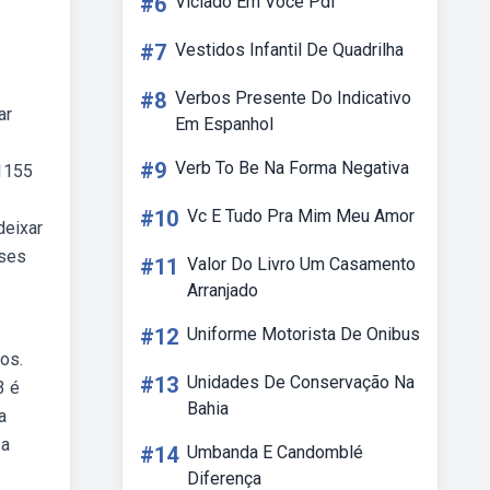
#6
Viciado Em Você Pdf
#7
Vestidos Infantil De Quadrilha
#8
Verbos Presente Do Indicativo
ar
Em Espanhol
#9
Verb To Be Na Forma Negativa
 1155
#10
Vc E Tudo Pra Mim Meu Amor
deixar
sses
#11
Valor Do Livro Um Casamento
Arranjado
#12
Uniforme Motorista De Onibus
dos.
#13
Unidades De Conservação Na
3 é
Bahia
a
 a
#14
Umbanda E Candomblé
Diferença