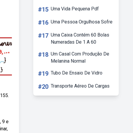
#15
Uma Vida Pequena Pdf
#16
Uma Pessoa Orgulhosa Sofre
#17
Uma Caixa Contém 60 Bolas
Numeradas De 1 A 60
#18
Um Casal Com Produção De
Melanina Normal
#19
Tubo De Ensaio De Vidro
#20
Transporte Aéreo De Cargas
1155.
, 9 e
nar,