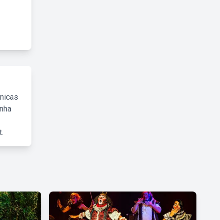
cnicas
inha
.