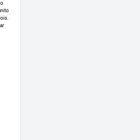
o.
nito
ois.
ar