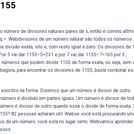
1155
o número de divisores naturais pares de x, então é correto afirm
6 e q =. Webdivisores de um número natural são todos os números
a divisão exata, isto é, com resto igual a zero. Os divisores de
 Por 5 vai dar 1155÷5=231 e por 7 vai dar 1155÷7=165 por 3 ,
úmeros que podem dividir 1155 de forma exata, ou seja, sem 
,. Webagora, para encontrar os divisores de 1155, basta combinar e
escritos na forma: Dizemos que um número é divisor de outro
 o número é dividido em partes iguais. Um número é divisor de to
mero é divisor de outro quando esse o divide de forma exata. 
 1155? 82 pessoas acharam útil. Webse você está procurando um
urais de um número, você está no lugar certo. Webvamos aprender
assos.