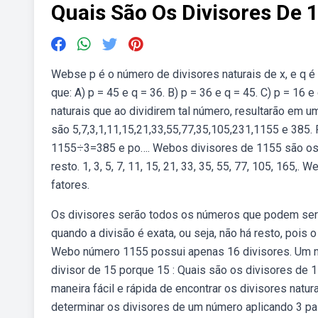
Quais São Os Divisores De 
Webse p é o número de divisores naturais de x, e q é 
que: A) p = 45 e q = 36. B) p = 36 e q = 45. C) p = 1
naturais que ao dividirem tal número, resultarão em um
são 5,7,3,1,11,15,21,33,55,77,35,105,231,1155 e 385.
1155÷3=385 e po…. Webos divisores de 1155 são os n
resto. 1, 3, 5, 7, 11, 15, 21, 33, 35, 55, 77, 105, 165
fatores.
Os divisores serão todos os números que podem ser 
quando a divisão é exata, ou seja, não há resto, pois
Webo número 1155 possui apenas 16 divisores. Um nú
divisor de 15 porque 15 : Quais são os divisores de
maneira fácil e rápida de encontrar os divisores nat
determinar os divisores de um número aplicando 3 p