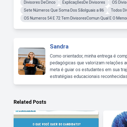
Divisores DeCinco
ExplicaçõesDe Divisores
OS Divi
Sete Números Que Soma Dos SãoIguais a 86
Todos Di
OS Numeros 54 E 72 Tem DivisoresComun Qual E O Menor
Sandra
Como orientador, minha entrega é comp
pedagógicas que valorizam relações au
meta é guiar os estudantes em sua traj
estratégias educacionais reconhecidas
Related Posts