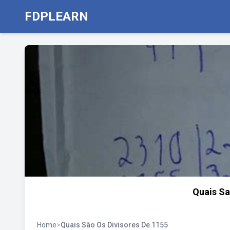
FDPLEARN
Quais Sa
Home
>
Quais São Os Divisores De 1155