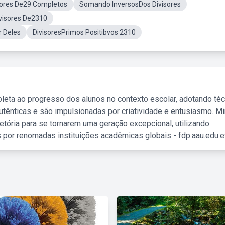
sores De29 Completos
Somando InversosDos Divisores
visores De2310
 Deles
DivisoresPrimos Positibvos 2310
leta ao progresso dos alunos no contexto escolar, adotando té
tênticas e são impulsionadas por criatividade e entusiasmo. M
etória para se tornarem uma geração excepcional, utilizando
 por renomadas instituições acadêmicas globais - fdp.aau.edu.et