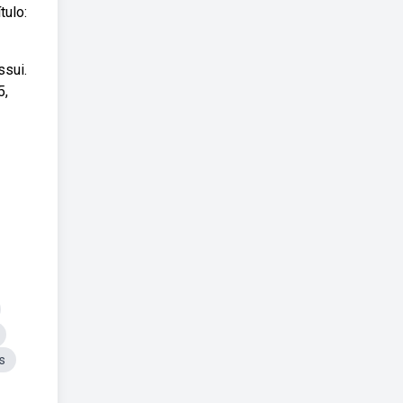
tulo:
ssui.
5,
s