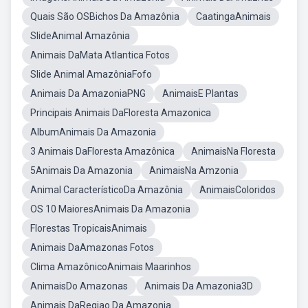
Quais São OSBichos Da Amazônia
CaatingaAnimais
SlideAnimal Amazônia
Animais DaMata Atlantica Fotos
Slide Animal AmazôniaFofo
Animais Da AmazoniaPNG
AnimaisE Plantas
Principais Animais DaFloresta Amazonica
AlbumAnimais Da Amazonia
3 Animais DaFloresta Amazônica
AnimaisNa Floresta
5Animais Da Amazonia
AnimaisNa Amzonia
Animal CaracterísticoDa Amazônia
AnimaisColoridos
OS 10 MaioresAnimais Da Amazonia
Florestas TropicaisAnimais
Animais DaAmazonas Fotos
Clima AmazônicoAnimais Maarinhos
AnimaisDo Amazonas
Animais Da Amazonia3D
Animais DaRegiao Da Amazonia