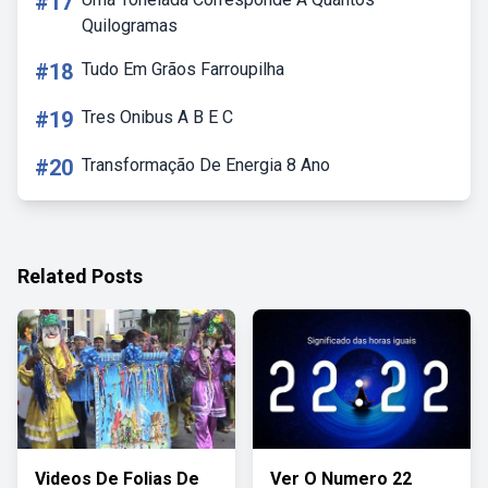
#17
Quilogramas
#18
Tudo Em Grãos Farroupilha
#19
Tres Onibus A B E C
#20
Transformação De Energia 8 Ano
Related Posts
Videos De Folias De
Ver O Numero 22