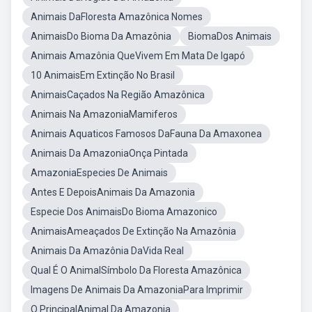
Animais DaFloresta Amazônica Nomes
AnimaisDo Bioma Da Amazônia
BiomaDos Animais
Animais Amazônia QueVivem Em Mata De Igapó
10 AnimaisEm Extinção No Brasil
AnimaisCaçados Na Região Amazônica
Animais Na AmazoniaMamiferos
Animais Aquaticos Famosos DaFauna Da Amaxonea
Animais Da AmazoniaOnça Pintada
AmazoniaEspecies De Animais
Antes E DepoisAnimais Da Amazonia
Especie Dos AnimaisDo Bioma Amazonico
AnimaisAmeaçados De Extinção Na Amazônia
Animais Da Amazônia DaVida Real
Qual É O AnimalSímbolo Da Floresta Amazônica
Imagens De Animais Da AmazoniaPara Imprimir
O PrincipalAnimal Da Amazonia