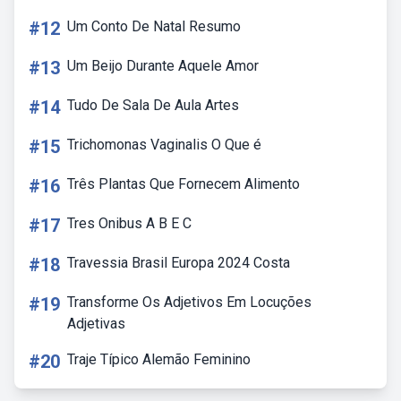
#12
Um Conto De Natal Resumo
#13
Um Beijo Durante Aquele Amor
#14
Tudo De Sala De Aula Artes
#15
Trichomonas Vaginalis O Que é
#16
Três Plantas Que Fornecem Alimento
#17
Tres Onibus A B E C
#18
Travessia Brasil Europa 2024 Costa
#19
Transforme Os Adjetivos Em Locuções
Adjetivas
#20
Traje Típico Alemão Feminino