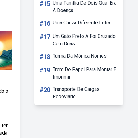
#15
Uma Família De Dois Qual Era
A Doença
#16
Uma Chuva Diferente Letra
#17
Um Gato Preto A Foi Cruzado
Com Duas
#18
Turma Da Mônica Nomes
#19
Trem De Papel Para Montar E
Imprimir
#20
Transporte De Cargas
do o
Rodoviario
 ter
cada