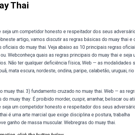
ay Thai
e seja um competidor honesto e respeitador dos seus adversári
ebneste artigo, vamos discutir as regras básicas do muay thai e
ficiais do muay thai. Veja abaixo as 10 principais regras oficia
ar ou. Webconheça quais as regras principais do muay thai e seja
os. Não ter qualquer deficiência física; Web — as modalidades 
puã, mata escura, nordeste, ondina, paripe, calabetão, uruguai, rio
no muay thai. 3) fundamento cruzado no muay thai. Web — as reg
do muay thay: É proibido morder, cuspir, arranhar, beliscar ou atir
e seja um competidor honesto e respeitador dos seus adversári
thai é uma arte marcial que exige disciplina e postura, trabalha
move ganho de massa muscular. Webregras do muay thai.
mation, click the button below.