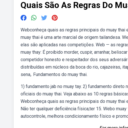
Quais São As Regras Do Mu
Webconheça quais as regras principais do muay thai 
muay thai é uma arte marcial de origem tailandesa. W
elas são aplicadas nas competições. Web — as regras o
muay thay: É proibido morder, cuspir, arranhar, belisc
competidor honesto e respeitador dos seus adversári
distribuídas em núcleos da boca do rio, cajazeiras, ita
sena,. Fundamentos do muay thai.
1) fundamento jab no muay tay. 2) fundamento direto 
oficiais do muay thai. Veja abaixo as 10 regras básicas 
Webconheça quais as regras principais do muay thai 
Não ter qualquer deficiência física;ter 15. Webo muay 
autocontrole, melhora condicionamento físico e pro
For more infor