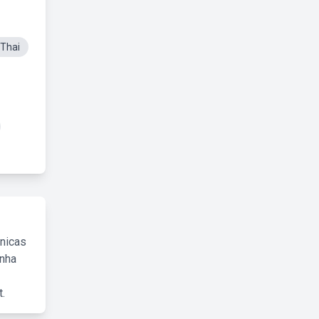
Thai
cnicas
inha
.