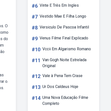
#6
Vinte E Três Em Ingles
#7
Vestido Mae E Filha Longo
os. O
#8
Versiculo De Pascoa Infantil
 como
#9
Venus Filme Final Explicado
is do
 um
#10
Vccii Em Algarismo Romano
são
#11
Van Gogh Noite Estrelada
Original
ras
#12
Vale à Pena Tem Crase
ar o.
#13
Ur Dos Caldeus Hoje
os.
#14
Uma Nova Educação Filme
Completo