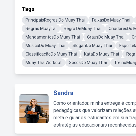
Tags
PrincipaisRegras Do Muay Thai
FaixasDo Muay Thai
Regras MuayTai
Regra DeMuay Thai
CriadoresDo 
MandamentosDo Muay Thai
GrausDo Muay Thai
Cr
MúsicaDo Muay Thai
SloganDo Muay Thai
Esporte
ClassificaçãoDo Muay Thai
KataDo Muay Thai
Regr
Muay ThaiWorkout
SocosDo Muay Thai
TreinoMuay
Sandra
Como orientador, minha entrega é comp
pedagógicas que valorizam relações au
meta é guiar os estudantes em sua traj
estratégias educacionais reconhecidas