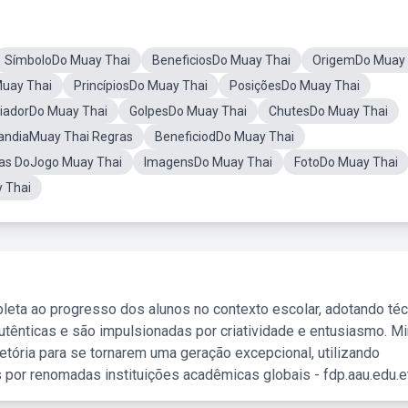
SímboloDo Muay Thai
BeneficiosDo Muay Thai
OrigemDo Muay 
Muay Thai
PrincípiosDo Muay Thai
PosiçõesDo Muay Thai
iadorDo Muay Thai
GolpesDo Muay Thai
ChutesDo Muay Thai
landiaMuay Thai Regras
BeneficiodDo Muay Thai
as DoJogo Muay Thai
ImagensDo Muay Thai
FotoDo Muay Thai
 Thai
leta ao progresso dos alunos no contexto escolar, adotando té
tênticas e são impulsionadas por criatividade e entusiasmo. M
etória para se tornarem uma geração excepcional, utilizando
 por renomadas instituições acadêmicas globais - fdp.aau.edu.et