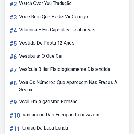
#2
Watch Over You Tradução
#3
Voce Bem Que Podia Vir Comigo
#4
Vitamina E Em Cápsulas Gelatinosas
#5
Vestido De Festa 12 Anos
#6
Vestibular O Que Cai
#7
Vesícula Biliar Fisiologicamente Distendida
#8
Veja Os Números Que Aparecem Nas Frases A
Seguir
#9
Vccii Em Algarismo Romano
#10
Vantagens Das Energias Renovaveis
#11
Ururau Da Lapa Lenda