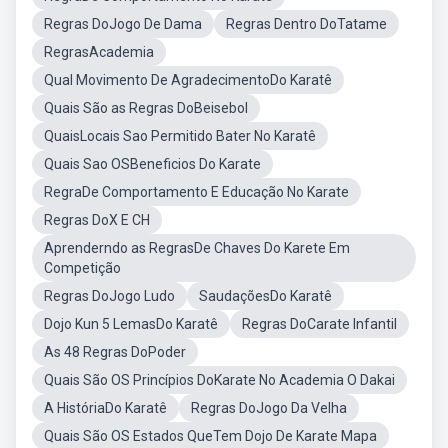
Regras DoJogo De Dama
Regras Dentro DoTatame
RegrasAcademia
Qual Movimento De AgradecimentoDo Karatê
Quais São as Regras DoBeisebol
QuaisLocais Sao Permitido Bater No Karatê
Quais Sao OSBeneficios Do Karate
RegraDe Comportamento E Educação No Karate
Regras DoX E CH
Aprenderndo as RegrasDe Chaves Do Karete Em
Competição
Regras DoJogo Ludo
SaudaçõesDo Karatê
Dojo Kun 5 LemasDo Karatê
Regras DoCarate Infantil
As 48 Regras DoPoder
Quais São OS Princípios DoKarate No Academia O Dakai
A HistóriaDo Karatê
Regras DoJogo Da Velha
Quais São OS Estados QueTem Dojo De Karate Mapa