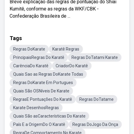
Breve explicação das regras de pontuação do Shiai
Kumitê, conforme as regras da WKF/CBK -
Confederação Brasileira de ...
Tags
Regras DoKarate
Karatê Regras
PrincipaisRegras Do Karatê
Regras DoTatami Karate
CarênciaDo Karatê
CriadorDo Karatê
Quais Sao as Regras DoKarate Todas
Regras DoKarate Em Portugues
Quais São OSNíveis De Karate
RegrasE Pontuações Do Karatê
Regras DoTatame
Karate DesenhosRegras
Quais São asCaracterísticas Do Karate
País E a OrigemDo O Karatê
Regras DoJogo Da Onça
RegraDe Comportamento No Karate