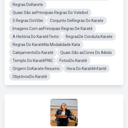
Regras DoKarete
Quais São asPrincipais Regras Do Voleibol
5 Regras DoVôlei
Conjunto DeRegras Do Karate
Imagens Com asPrincipais Regras De Karatê
A História Do KaratêTexto
RegrasDe Conduta Karate
Regras Do KaratêNa Modalidade Kata
CalejamentoDo Karatê
Quais São asCores Do Aikido
Templo Do KaratêPNG
FotosDo Karatê
Origem DoKarate Resumo
Hora Do KaratêInfantil
ObjetivosDo Karatê