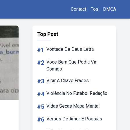
Contact
Tos
DMCA
Top Post
#1
Vontade De Deus Letra
#2
Voce Bem Que Podia Vir
Comigo
#3
Virar A Chave Frases
#4
Violência No Futebol Redação
#5
Vidas Secas Mapa Mental
#6
Versos De Amor E Poesias