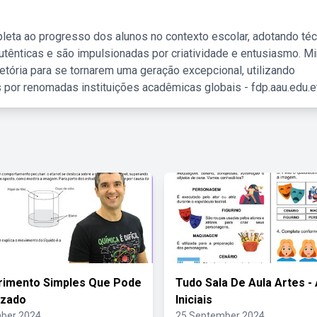
leta ao progresso dos alunos no contexto escolar, adotando té
tênticas e são impulsionadas por criatividade e entusiasmo. M
etória para se tornarem uma geração excepcional, utilizando
 por renomadas instituições acadêmicas globais - fdp.aau.edu.et
rimento Simples Que Pode
Tudo Sala De Aula Artes -
izado
Iniciais
ber 2024
25 September 2024