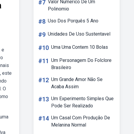
#7
Valor Numerico De Um
a
Polinomio
#8
Uso Dos Porquês 5 Ano
#9
Unidades De Uso Sustentavel
#10
Uma Urna Contem 10 Bolas
 e
ro
#11
Um Personagem Do Folclore
onais
Brasileiro
, este
#12
Um Grande Amor Não Se
ando
Acaba Assim
. O
como
#13
Um Experimento Simples Que
Pode Ser Realizado
 uma
#14
Um Casal Com Produção De
Melanina Normal
lva