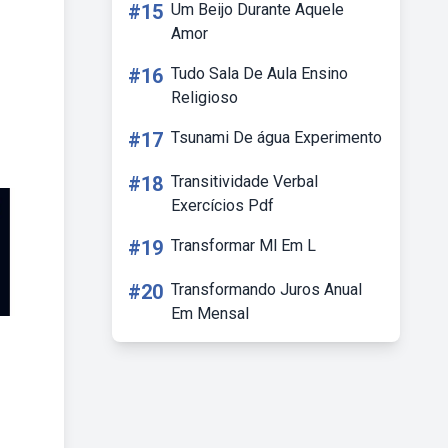
#15
Um Beijo Durante Aquele
Amor
#16
Tudo Sala De Aula Ensino
Religioso
#17
Tsunami De água Experimento
#18
Transitividade Verbal
Exercícios Pdf
#19
Transformar Ml Em L
#20
Transformando Juros Anual
Em Mensal