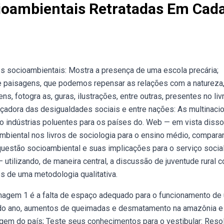
ioambientais Retratadas Em Cad
 socioambientais: Mostra a presença de uma escola precária;
 paisagens, que podemos repensar as relações com a natureza,
 fotogra as, guras, ilustrações, entre outras, presentes no liv
rçadora das desigualdades sociais e entre nações: As multinaci
o indústrias poluentes para os países do. Web — em vista disso
mbiental nos livros de sociologia para o ensino médio, compar
uestão socioambiental e suas implicações para o serviço social
utilizando, de maneira central, a discussão de juventude rural 
vés de uma metodologia qualitativa.
magem 1 é a falta de espaço adequado para o funcionamento de
 do ano, aumentos de queimadas e desmatamento na amazônia e
agem do país; Teste seus conhecimentos para o vestibular: Reso