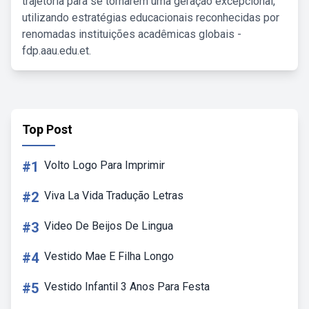
trajetória para se tornarem uma geração excepcional,
utilizando estratégias educacionais reconhecidas por
renomadas instituições acadêmicas globais -
fdp.aau.edu.et.
Top Post
#1
Volto Logo Para Imprimir
#2
Viva La Vida Tradução Letras
#3
Video De Beijos De Lingua
#4
Vestido Mae E Filha Longo
#5
Vestido Infantil 3 Anos Para Festa