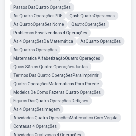
Passos DasQuatro Operações
As Quatro OperaçõesPDF
Qasb QuatroOperacoes
As QuatroOperaões Nome
QautroOperações
Problemas Envolvendoas 4 Operações
As 4 OperaçõesDa Matemática
AsQuarto Operações
As Quatros Operações
Matematica AlfabetizaçãoQuatro Operações
Quais São as Quatro OperaçõesJuntas
Termos Das Quatro OperaçõesPara Imprimir
Quatro OperaçõesMatematicas Para Parede
Modelos De Como Fazeras Quatro Operações
Figuras DasQuatro Operações Defiçoes
As 4 OperaçõesImagem
Atividades Quatro OperaçõesMatematica Com Virgula
Contasas 4 Operações
Atividades Criativasas 4 Operações