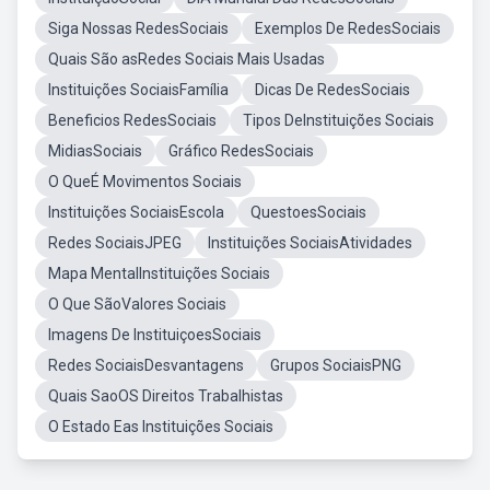
Siga Nossas RedesSociais
Exemplos De RedesSociais
Quais São asRedes Sociais Mais Usadas
Instituições SociaisFamília
Dicas De RedesSociais
Beneficios RedesSociais
Tipos DeInstituições Sociais
MidiasSociais
Gráfico RedesSociais
O QueÉ Movimentos Sociais
Instituições SociaisEscola
QuestoesSociais
Redes SociaisJPEG
Instituições SociaisAtividades
Mapa MentalInstituições Sociais
O Que SãoValores Sociais
Imagens De InstituiçoesSociais
Redes SociaisDesvantagens
Grupos SociaisPNG
Quais SaoOS Direitos Trabalhistas
O Estado Eas Instituições Sociais