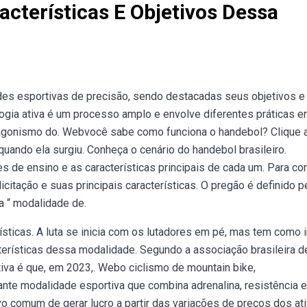
acterísticas E Objetivos Dessa
es esportivas de precisão, sendo destacadas seus objetivos e
gia ativa é um processo amplo e envolve diferentes práticas 
tagonismo do. Webvocê sabe como funciona o handebol? Clique 
uando ela surgiu. Conheça o cenário do handebol brasileiro.
de ensino e as características principais de cada um. Para co
itação e suas principais características. O pregão é definido pe
 a “ modalidade de.
sticas. A luta se inicia com os lutadores em pé, mas tem como i
acterísticas dessa modalidade. Segundo a associação brasileira d
iva é que, em 2023,. Webo ciclismo de mountain bike,
te modalidade esportiva que combina adrenalina, resistência e
 comum de gerar lucro a partir das variações de preços dos ati