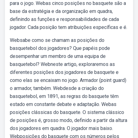
para o jogo. Webas cinco posições no basquete são a
base da estratégia e da organização em quadra,
definindo as funções e responsabilidades de cada
jogador. Cada posição tem atribuições específicas e é.
Websabe como se chamam as posições do
basquetebol dos jogadores? Que papéis pode
desempenhar um membro de uma equipa de
basquetebol? Webneste artigo, exploraremos as
diferentes posições dos jogadores de basquete e
como elas se encaixam no jogo. Armador (point guard)
o armador, também. Webdesde a criação do
basquetebol, em 1891, as regras do basquete têm
estado em constante debate e adaptação. Webas
posições clássicas do basquete. O sistema clássico
de posições é, grosso modo, definido a partir da altura
dos jogadores em quadra. O jogador mais baixo.
Webposições do basquete com os números pelos