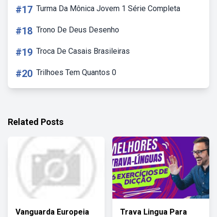
#17
Turma Da Mônica Jovem 1 Série Completa
#18
Trono De Deus Desenho
#19
Troca De Casais Brasileiras
#20
Trilhoes Tem Quantos 0
Related Posts
Vanguarda Europeia
Trava Lingua Para