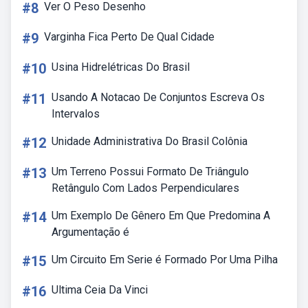
#8
Ver O Peso Desenho
#9
Varginha Fica Perto De Qual Cidade
#10
Usina Hidrelétricas Do Brasil
#11
Usando A Notacao De Conjuntos Escreva Os
Intervalos
#12
Unidade Administrativa Do Brasil Colônia
#13
Um Terreno Possui Formato De Triângulo
Retângulo Com Lados Perpendiculares
#14
Um Exemplo De Gênero Em Que Predomina A
Argumentação é
#15
Um Circuito Em Serie é Formado Por Uma Pilha
#16
Ultima Ceia Da Vinci