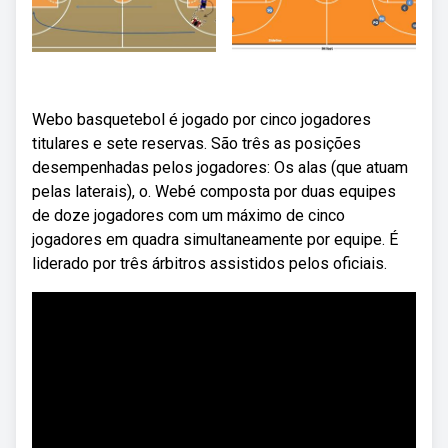
Webo basquetebol é jogado por cinco jogadores
titulares e sete reservas. São três as posições
desempenhadas pelos jogadores: Os alas (que atuam
pelas laterais), o. Webé composta por duas equipes
de doze jogadores com um máximo de cinco
jogadores em quadra simultaneamente por equipe. É
liderado por três árbitros assistidos pelos oficiais.