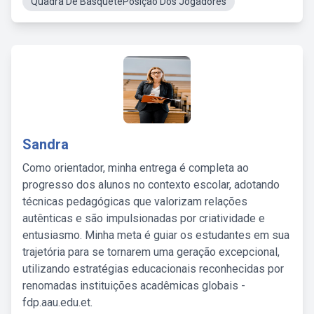
Quadra De BasquetePosição Dos Jogadores
Sandra
Como orientador, minha entrega é completa ao
progresso dos alunos no contexto escolar, adotando
técnicas pedagógicas que valorizam relações
autênticas e são impulsionadas por criatividade e
entusiasmo. Minha meta é guiar os estudantes em sua
trajetória para se tornarem uma geração excepcional,
utilizando estratégias educacionais reconhecidas por
renomadas instituições acadêmicas globais -
fdp.aau.edu.et.