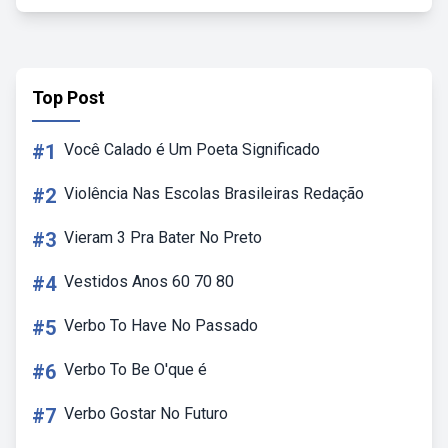
Top Post
#1
Você Calado é Um Poeta Significado
#2
Violência Nas Escolas Brasileiras Redação
#3
Vieram 3 Pra Bater No Preto
#4
Vestidos Anos 60 70 80
#5
Verbo To Have No Passado
#6
Verbo To Be O'que é
#7
Verbo Gostar No Futuro