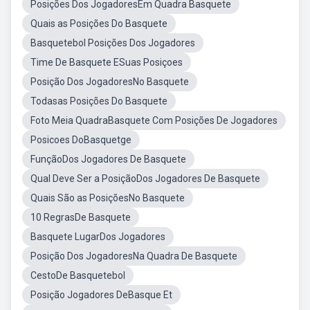
Posições Dos JogadoresEm Quadra Basquete
Quais as Posições Do Basquete
Basquetebol Posições Dos Jogadores
Time De Basquete ESuas Posiçoes
Posição Dos JogadoresNo Basquete
Todasas Posições Do Basquete
Foto Meia QuadraBasquete Com Posições De Jogadores
Posicoes DoBasquetge
FunçãoDos Jogadores De Basquete
Qual Deve Ser a PosiçãoDos Jogadores De Basquete
Quais São as PosiçõesNo Basquete
10 RegrasDe Basquete
Basquete LugarDos Jogadores
Posição Dos JogadoresNa Quadra De Basquete
CestoDe Basquetebol
Posição Jogadores DeBasque Et