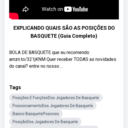
EXPLICANDO QUAIS SÃO AS POSIÇÕES DO
BASQUETE (Guia Completo)
BOLA DE BASQUETE que eu recomendo:
amzn.to/321jKNM Quer receber TODAS as novidades
do canal? entre no nosso ...
Tags
Posições E FunçõesDos Jogadores De Basquete
PosicionamentoDos Jogadores De Basquete
Basico BasquetePosicoes
PosiçãoDos Jogadores De Basquete