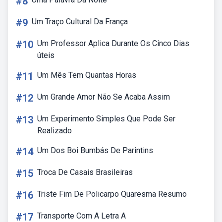
#8
#9
Um Traço Cultural Da França
#10
Um Professor Aplica Durante Os Cinco Dias
úteis
#11
Um Mês Tem Quantas Horas
#12
Um Grande Amor Não Se Acaba Assim
#13
Um Experimento Simples Que Pode Ser
Realizado
#14
Um Dos Boi Bumbás De Parintins
#15
Troca De Casais Brasileiras
#16
Triste Fim De Policarpo Quaresma Resumo
#17
Transporte Com A Letra A