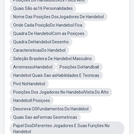
Posições Do Handebol3X2x1 Bico Alto
Quais São as16 Personalidades
Nome Das Posições DosJogadores De Handebol
Onde Cada PosiçãoDo Handebol Fica
Quadra De HandebolCom as Posiçoes
Quadra DeHandebol Desenho
CaracteristicasDo Handebol
Seleção Brasileira De Handebol Masculino
ArremessoHandebol
Posições DoHandball
Handebol Quais Sao asHabilidades E Tecnicas
Pivô NoHandebol
Posições Dos Jogadores No HandebolVista Do Alto
Handeboll Posiçoes
Descreva OSFundamentos Do Handebol
Quais Sao asFormas Geometricas
Papel DosDiferentes Jogadores E Suas Funções No
Handebol