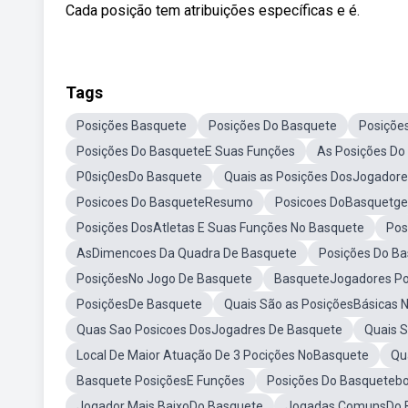
Cada posição tem atribuições específicas e é.
Tags
Posições Basquete
Posições Do Basquete
Posiçõe
Posições Do BasqueteE Suas Funções
As Posições Do
P0siç0esDo Basquete
Quais as Posições DosJogador
Posicoes Do BasqueteResumo
Posicoes DoBasquetge
Posições DosAtletas E Suas Funções No Basquete
Pos
AsDimencoes Da Quadra De Basquete
Posições Do Ba
PosiçõesNo Jogo De Basquete
BasqueteJogadores Po
PosiçõesDe Basquete
Quais São as PosiçõesBásicas 
Quas Sao Posicoes DosJogadres De Basquete
Quais 
Local De Maior Atuação De 3 Pocições NoBasquete
Qu
Basquete PosiçõesE Funções
Posições Do Basquetebo
Jogador Mais BaixoDo Basquete
Jogadas ComunsDo 