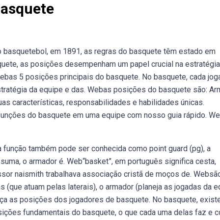
Basquete
do basquetebol, em 1891, as regras do basquete têm estado em
ete, as posições desempenham um papel crucial na estratégia
ebas 5 posições principais do basquete. No basquete, cada jog
stratégia da equipe e das. Webas posições do basquete são: Ar
uas características, responsabilidades e habilidades únicas.
e funções do basquete em uma equipe com nosso guia rápido. W
a função também pode ser conhecida como point guard (pg), a
uma, o armador é. Web“basket”, em português significa cesta,
fessor naismith trabalhava associação cristã de moços de. Websã
(que atuam pelas laterais), o armador (planeja as jogadas da e
eça as posições dos jogadores de basquete. No basquete, exis
sições fundamentais do basquete, o que cada uma delas faz e 