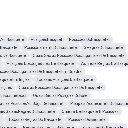
sNo Basquete
PosiçõesBasquet
Posições DoBasquetet
 Basquete
PosicionamentoDo Basquete
5 RegrasDo Basquete
es De Basquete
Quais Sao as Posicoes DosJogadores De Basquete
Posições DosJogadores De Basquete
AsTreze Regras Do Basq
ições DosJogadores De Basquete Em Quadra
squeteEm Inglês
Todasas Posições Do Basquete
sições
Quais as Posições DosJogadores Do Basquete
No Basquetebol
Quais São as Posições DoBalé
Sao as PosicoesNo Jogo De Basquet
Pricipais AcotecimetoDo Basqu
ais Sao asRegras Do Basquete
Quadra DeBasquete E Posições
l
Todas asRegras Do Basquete
Posições DoBaquete
Basquete
Regras BasicasDo Basquete
IntroducaoDo Basquete