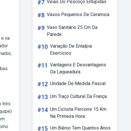
#7
Veias Do Pescoço Entupidas
#8
Vasos Pequenos De Ceramica
#9
Vaso Sanitário 25 Cm Da
Parede
 e na
ador
#10
Variação De Entalpia
Exercicios
mador,
#11
Vantagens E Desvantagens
ebas
Da Laqueadura
#12
Unidade De Medida Pascal
#13
Um Traço Cultural Da França
o três
#14
Um Ciclista Percorre 15 Km
quipe)
Na Primeira Hora
tem
como
#15
Um Biênio Tem Quantos Anos