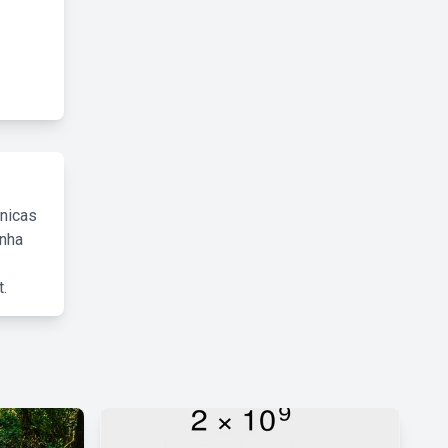
cnicas
inha
.