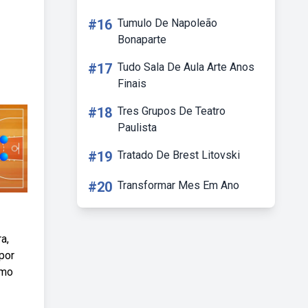
#16
Tumulo De Napoleão
Bonaparte
#17
Tudo Sala De Aula Arte Anos
Finais
#18
Tres Grupos De Teatro
Paulista
#19
Tratado De Brest Litovski
#20
Transformar Mes Em Ano
a,
por
omo