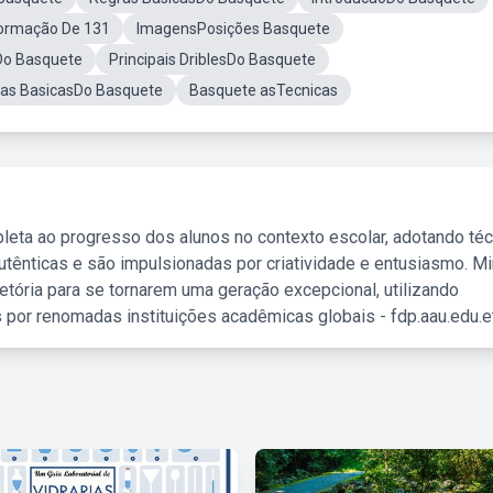
ormação De 131
ImagensPosições Basquete
Do Basquete
Principais DriblesDo Basquete
ras BasicasDo Basquete
Basquete asTecnicas
leta ao progresso dos alunos no contexto escolar, adotando té
tênticas e são impulsionadas por criatividade e entusiasmo. M
etória para se tornarem uma geração excepcional, utilizando
 por renomadas instituições acadêmicas globais - fdp.aau.edu.et