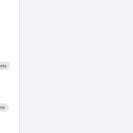
uete
ete